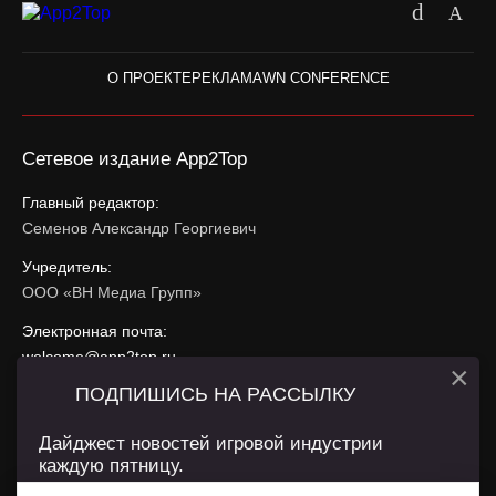
О ПРОЕКТЕ
РЕКЛАМА
WN CONFERENCE
Сетевое издание App2Top
Главный редактор:
Семенов Александр Георгиевич
Учредитель:
ООО «ВН Медиа Групп»
Электронная почта:
welcome@app2top.ru
×
ПОДПИШИСЬ НА РАССЫЛКУ
При использовании материалов активная ссылка на
app2top.ru
обязательна.
Дайджест новостей игровой индустрии
каждую пятницу.
Сайт использует IP адреса, cookie, данные геолокации
Пользователей сайта и сервис «Яндекс Метрика». Условия