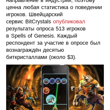
направление в индустрии, поэтому
ценна любая статистика о поведении
игроков. Швейцарский
сервис BitCrystals
опубликовал
результаты опроса 513 игроков
в Spells of Genesis. Каждый
респондент за участие в опросе был
вознаграждён десятью
биткристаллами (около $3).