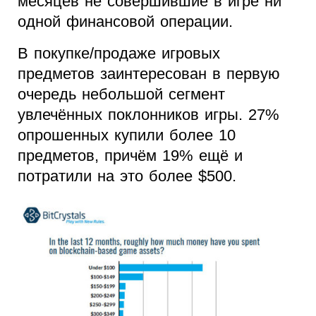
месяцев не совершившие в игре ни
одной финансовой операции.
В покупке/продаже игровых
предметов заинтересован в первую
очередь небольшой сегмент
увлечённых поклонников игры. 27%
опрошенных купили более 10
предметов, причём 19% ещё и
потратили на это более $500.