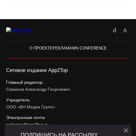
О ПРОЕКТЕ
РЕКЛАМА
WN CONFERENCE
Сетевое издание App2Top
Главный редактор:
Семенов Александр Георгиевич
Учредитель:
ООО «ВН Медиа Групп»
Электронная почта:
welcome@app2top.ru
×
ПОДПИШИСЬ НА РАССЫЛКУ