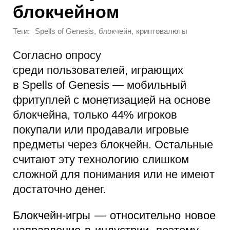
блокчейном
Теги:
,
,
Spells of Genesis
блокчейн
криптовалюты
Согласно опросу
среди пользователей, играющих
в Spells of Genesis — мобильный
фритуплей с монетизацией на основе
блокчейна, только 44% игроков
покупали или продавали игровые
предметы через блокчейн. Остальные
считают эту технологию слишком
сложной для понимания или не имеют
достаточно денег.
Блокчейн-игры — относительно новое