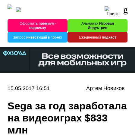
Оформить
премиум-
Альманах
Игровая
подписку
Индустрия
Запрос
инвестиций
в проект
Ежедневный
подкаст
15.05.2017 16:51
Артем Новиков
Sega за год заработала
на видеоиграх $833
млн