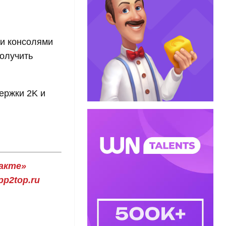
ми консолями
получить
ержки 2K и
акте»
p2top.ru