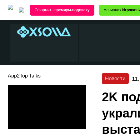
Оформить
премиум-подписку
Альманах
Игровая 
App2Top Talks
11.
Новости
2K по
украл
выста