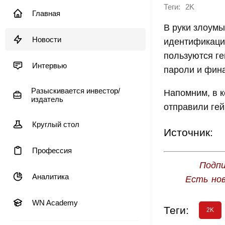
Теги:
2K
Главная
В руки злоум
Новости
идентификацио
пользуются г
Интервью
пароли и фин
Разыскивается инвестор/
Напомним, в 
издатель
отправили ге
Круглый стол
Источник:
Профессия
Подпи
Аналитика
Есть но
WN Academy
Теги:
2K