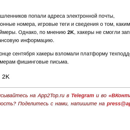
ышленников попали адреса электронной почты,
нные номера, игровые теги и сведения о том, каки
еймеры. Однако, по мнению
2K
, хакеры не смогли за
ансовую информацию.
конце сентября хакеры взломали платформу техподд
ймерам фишинговые письма.
2K
сывайтесь на App2Top.ru в
Telegram
и во
«ВКонт
вость? Поделитесь с нами, напишите на
press@ap