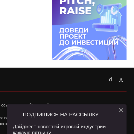
 ссылка на
app2top.ru
обязательна.
×
ПОДПИШИСЬ НА РАССЫЛКУ
ные геолокации Пользователей сайта и сервис «Яндекс
жатся в
Политике конфиденциальности
и
Пользовательском
Дайджест новостей игровой индустрии
каждую пятницу.