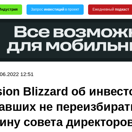
Индустрия
Запрос
инвестиций
в проект
Ежедневный
подкаст
.06.2022 12:51
sion Blizzard об инвест
авших не переизбират
ину совета директоров