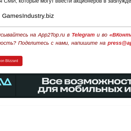
 СМИ, которые могут ввести акционеров в заблужде
GamesIndustry.biz
сывайтесь на App2Top.ru в
Telegram
и во
«ВКонт
вость? Поделитесь с нами, напишите на
press@ap
ion Blizzard