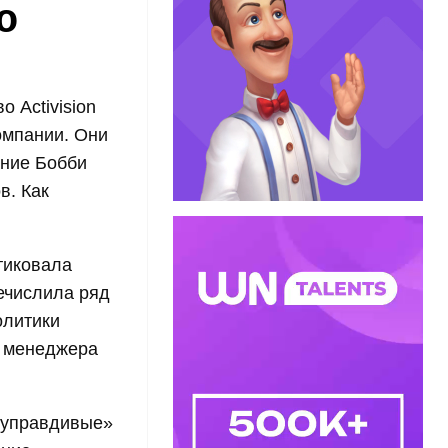
ю
 Activision
омпании. Они
ание Бобби
в. Как
тиковала
ечислила ряд
олитики
м менеджера
олуправдивые»