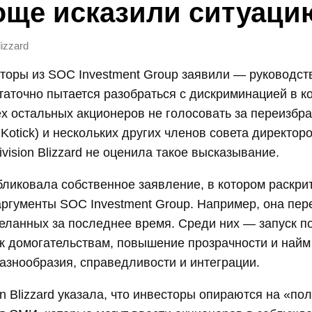
ще исказили ситуаци
lizzard
торы из SOC Investment Group заявили — руководство
статочно пытается разобраться с дискриминацией в к
х остальных акционеров не голосовать за переизбр
 Kotick) и нескольких других членов совета директоро
ivision Blizzard не оценила такое высказывание.
ликовала собственное заявление, в котором раскри
ргументы SOC Investment Group. Например, она пер
еланных за последнее время. Среди них — запуск п
 к домогательствам, повышение прозрачности и най
азнообразия, справедливости и интеграции.
ion Blizzard указала, что инвесторы опираются на «п