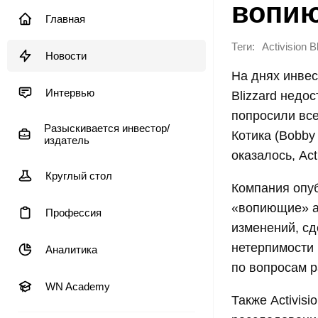
вопию
Главная
Теги:
Activision B
Новости
На днях инвес
Интервью
Blizzard недо
попросили все
Разыскивается инвестор/
Котика (Bobby
издатель
оказалось, Act
Круглый стол
Компания опуб
«вопиющие» а
Профессия
изменений, сд
нетерпимости
Аналитика
по вопросам р
WN Academy
Также Activis