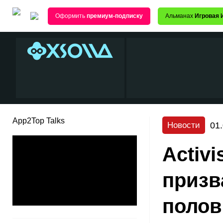
Оформить
премиум-подписку
Альманах
Игровая 
App2Top Talks
01
Новости
Activi
призв
полов