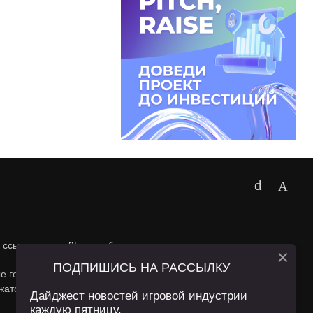
 ссылка на
app2top.ru
обязательна.
×
ПОДПИШИСЬ НА РАССЫЛКУ
ные геолокации Пользователей сайта и сервис «Яндекс
жатся в
Политике конфиденциальности
и
Пользовательском
Дайджест новостей игровой индустрии
каждую пятницу.