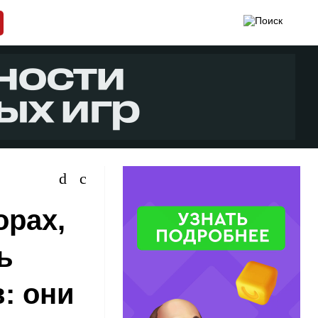
орах,
ь
: они