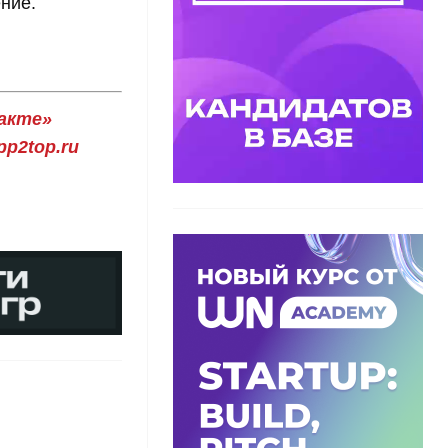
ние.
акте»
p2top.ru