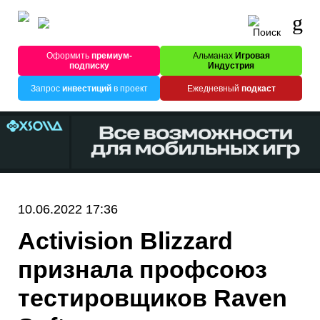
Оформить
премиум-
Альманах
Игровая
подписку
Индустрия
Запрос
инвестиций
в проект
Ежедневный
подкаст
10.06.2022 17:36
Activision Blizzard
признала профсоюз
тестировщиков Raven