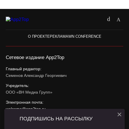
О ПРОЕКТЕ
РЕКЛАМА
WN CONFERENCE
Сетевое издание App2Top
Главный редактор:
Семенов Александр Георгиевич
Учредитель:
ООО «ВН Медиа Групп»
Электронная почта:
welcome@app2top.ru
×
ПОДПИШИСЬ НА РАССЫЛКУ
При использовании материалов активная ссылка на
app2top.ru
обязательна.