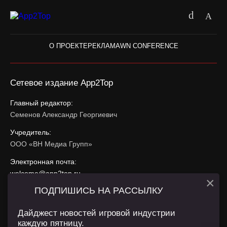
О ПРОЕКТЕ
РЕКЛАМА
WN CONFERENCE
Сетевое издание App2Top
Главный редактор:
Семенов Александр Георгиевич
Учредитель:
ООО «ВН Медиа Групп»
Электронная почта:
welcome@app2top.ru
×
ПОДПИШИСЬ НА РАССЫЛКУ
При использовании материалов активная ссылка на
app2top.ru
обязательна.
Дайджест новостей игровой индустрии
каждую пятницу.
Сайт использует IP адреса, cookie, данные геолокации