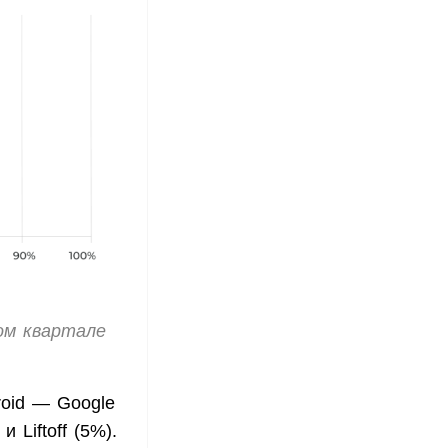
ом квартале
roid — Google
 Liftoff (5%).