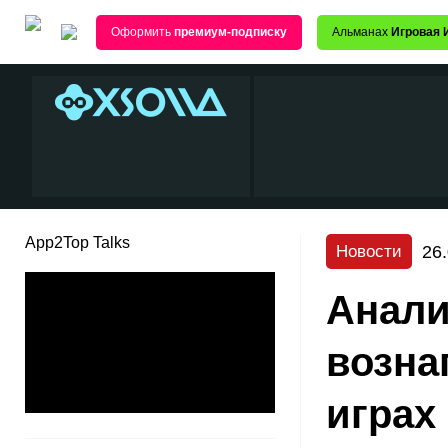
Оформить
премиум-подписку
Альманах
Игровая 
App2Top Talks
26
Новости
Анали
возна
играх