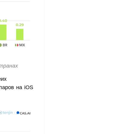
странах
еих
ларов на iOS