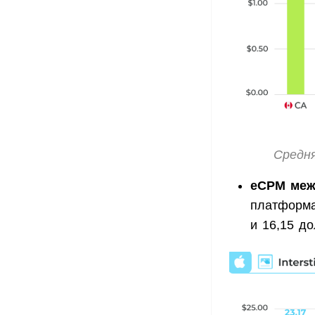
Средня
eCPM меж
платформа
и 16,15 до