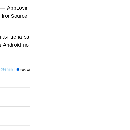
 — AppLovin
 IronSource
ная цена за
 Android по