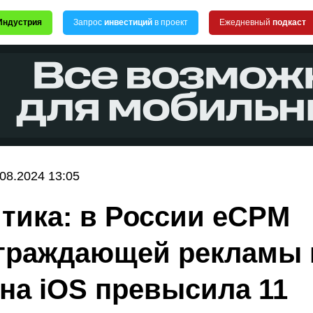
Индустрия
Запрос
инвестиций
в проект
Ежедневный
подкаст
.08.2024 13:05
тика: в России eCPM
граждающей рекламы 
 на iOS превысила 11