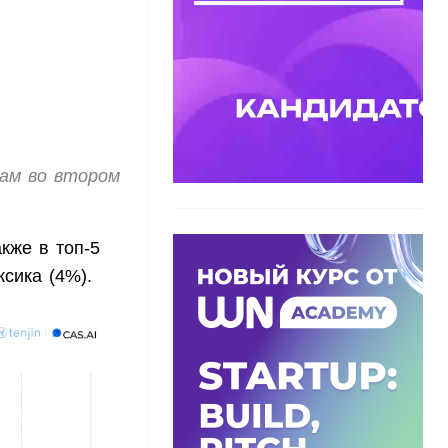
мам во втором
кже в топ-5
сика (4%).