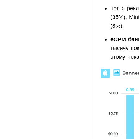
Топ-5 рек
(35%), Min
(8%).
eCPM бан
тысячу по
этому пок