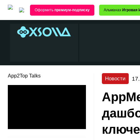
Оформить
премиум-подписку
Альманах
Игровая 
App2Top Talks
17
Новости
AppMe
дашбо
ключе