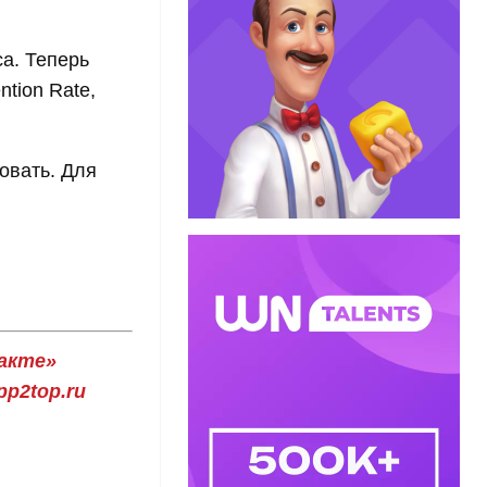
а. Теперь
tion Rate,
овать. Для
акте»
p2top.ru