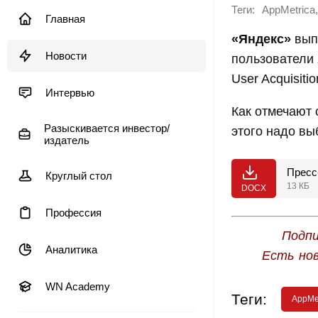
Теги:
,
AppMetrica
Главная
«Яндекс»
выпу
Новости
пользователи
User Acquisit
Интервью
Как отмечают
Разыскивается инвестор/
этого надо вы
издатель
Пресс
Круглый стол
13 КБ
DOCX
Профессия
Подпи
Аналитика
Есть но
WN Academy
Теги:
AppMe