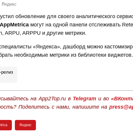
Яндекс
стил обновление для своего аналитического сервис
AppMetrica
могут на одной панели отслеживать Reten
ion, ARPU, ARPPU и другие метрики.
 специалисты «Яндекса», дашборд можно кастомизир
брать необходимые метрики из библиотеки виджетов.
-релиз
сывайтесь на App2Top.ru в
Telegram
и во
«ВКонт
вость? Поделитесь с нами, напишите на
press@ap
trica
Яндекс