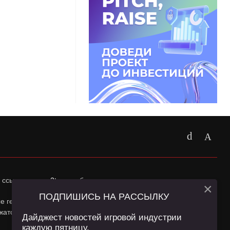
 ссылка на
app2top.ru
обязательна.
×
ПОДПИШИСЬ НА РАССЫЛКУ
ные геолокации Пользователей сайта и сервис «Яндекс
жатся в
Политике конфиденциальности
и
Пользовательском
Дайджест новостей игровой индустрии
каждую пятницу.