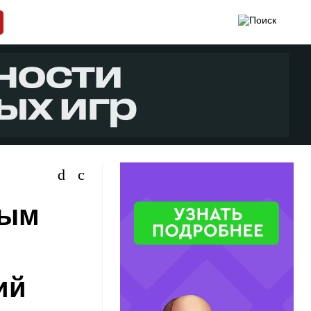
ным
ий