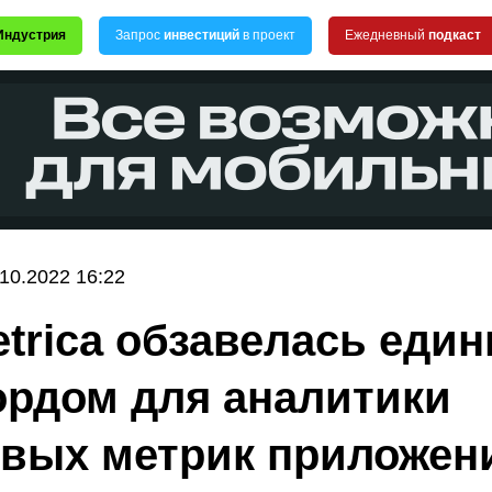
Индустрия
Запрос
инвестиций
в проект
Ежедневный
подкаст
.10.2022 16:22
trica обзавелась еди
рдом для аналитики
вых метрик приложен