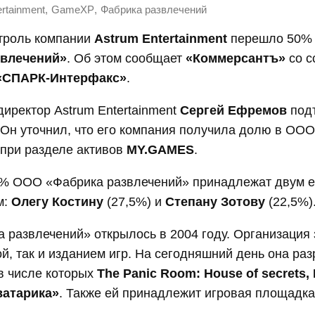
,
,
rtainment
GameXP
Фабрика развлечений
нтроль компании
Astrum Entertainment
перешло 50%
звлечений»
. Об этом сообщает
«Коммерсантъ»
со с
«СПАРК-Интерфакс»
.
иректор Astrum Entertainment
Сергей Ефремов
под
. Он уточнил, что его компания получила долю в ОО
 при разделе активов
MY.GAMES
.
% ООО «Фабрика развлечений» принадлежат двум е
м:
Олегу Костину
(27,5%) и
Степану Зотову
(22,5%)
развлечений» открылось в 2004 году. Организация
ой, так и изданием игр. На сегодняшний день она ра
 в числе которых
The Panic Room: House of secrets, 
ватарика»
. Также ей принадлежит игровая площадка