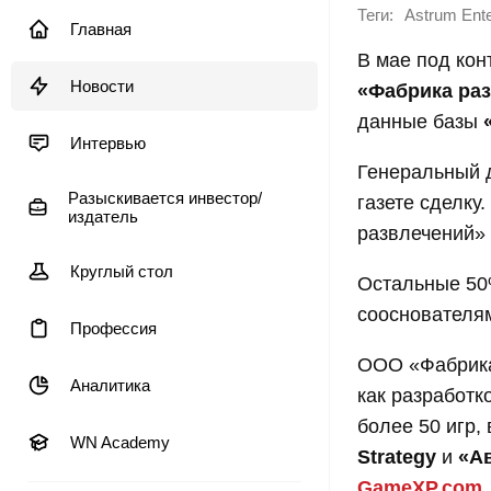
Теги:
Astrum Ente
Главная
В мае под ко
Новости
«Фабрика ра
данные базы
Интервью
Генеральный д
Разыскивается инвестор/
газете сделку
издатель
развлечений»
Круглый стол
Остальные 50
сооснователя
Профессия
ООО «Фабрика 
Аналитика
как разработк
более 50 игр,
WN Academy
Strategy
и
«А
GameXP.com
.