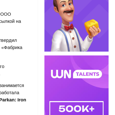
 ООО
сылкой на
твердил
О «Фабрика
го
.
 занимается
зработала
Parkan: Iron