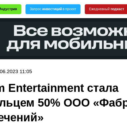
Индустрия
Запрос
инвестиций
в проект
Ежедневный
подкаст
.06.2023 11:05
m Entertainment стала
льцем 50% ООО «Фаб
ечений»