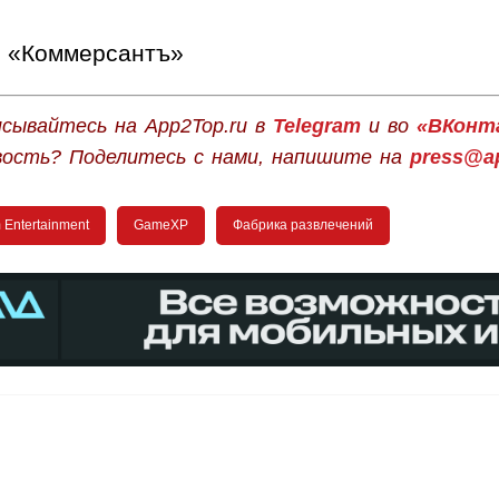
«Коммерсантъ»
сывайтесь на App2Top.ru в
Telegram
и во
«ВКонт
вость? Поделитесь с нами, напишите на
press@ap
 Entertainment
GameXP
Фабрика развлечений