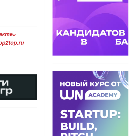
акте»
p2top.ru