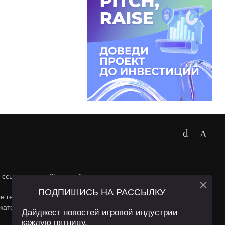
 ссылка на
app2top.ru
обязательна.
×
ПОДПИШИСЬ НА РАССЫЛКУ
ные геолокации Пользователей сайта и сервис «Яндекс
жатся в
Политике конфиденциальности
и
Пользовательском
Дайджест новостей игровой индустрии
каждую пятницу.