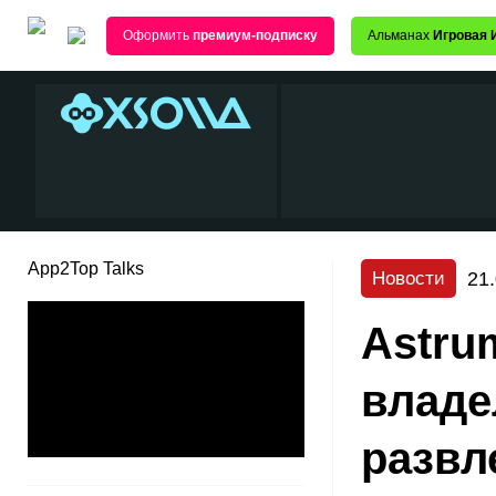
Оформить
премиум-подписку
Альманах
Игровая 
App2Top Talks
21
Новости
Astru
владе
развл