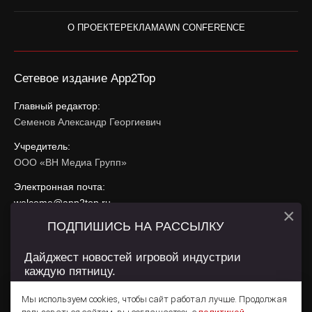
О ПРОЕКТЕ
РЕКЛАМА
WN CONFERENCE
Сетевое издание App2Top
Главный редактор:
Семенов Александр Георгиевич
Учредитель:
ООО «ВН Медиа Групп»
Электронная почта:
welcome@app2top.ru
×
ПОДПИШИСЬ НА РАССЫЛКУ
При использовании материалов активная ссылка на
app2top.ru
обязательна.
Дайджест новостей игровой индустрии
каждую пятницу.
Сайт использует IP адреса, cookie, данные геолокации
Пользователей сайта и сервис «Яндекс Метрика». Условия
Мы используем cookies, чтобы сайт работал лучше. Продолжая
использования содержатся в
Политике конфиденциальности
и