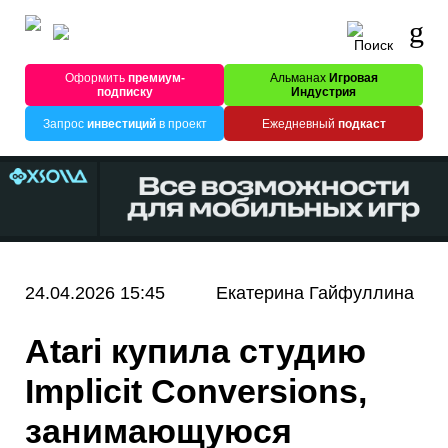
Оформить
премиум-
Альманах
Игровая
подписку
Индустрия
Запрос
инвестиций
в проект
Ежедневный
подкаст
24.04.2026 15:45
Екатерина Гайфуллина
Atari купила студию
Implicit Conversions,
занимающуюся