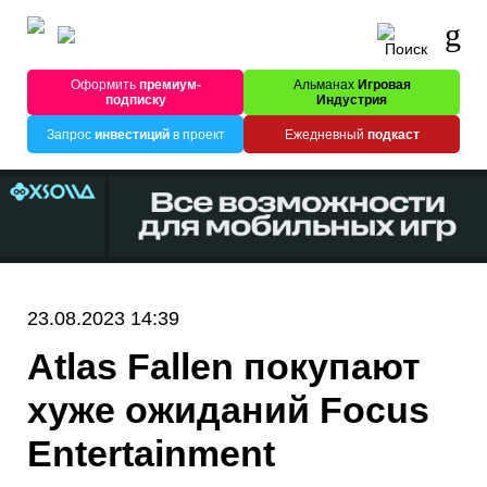
Оформить
премиум-
Альманах
Игровая
подписку
Индустрия
Запрос
инвестиций
в проект
Ежедневный
подкаст
23.08.2023 14:39
Atlas Fallen покупают
хуже ожиданий Focus
Entertainment