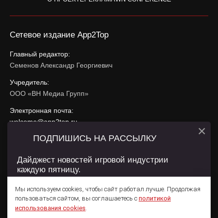
Сетевое издание App2Top
Главный редактор:
Семенов Александр Георгиевич
Учредитель:
ООО «ВН Медиа Групп»
Электронная почта:
welcome@app2top.ru
×
ПОДПИШИСЬ НА РАССЫЛКУ
При использовании материалов активная ссылка на
app2top.ru
обязательна.
Дайджест новостей игровой индустрии
каждую пятницу.
Сайт использует IP адреса, cookie, данные геолокации
Пользователей сайта и сервис «Яндекс Метрика». Условия
Мы используем cookies, чтобы сайт работал лучше. Продолжая
использования содержатся в
Политике конфиденциальности
и
пользоваться сайтом, вы соглашаетесь с
политикой
Пользовательском соглашении
.
Подписаться
использования cookies
.