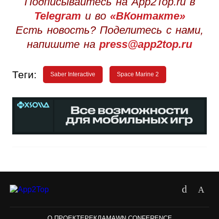
Подписывайтесь на App2Top.ru в
Telegram
и во
«ВКонтакте»
Есть новость? Поделитесь с нами,
напишите на
press@app2top.ru
Теги:
Saber Interactive
Space Marine 2
О ПРОЕКТЕ
РЕКЛАМА
WN CONFERENCE