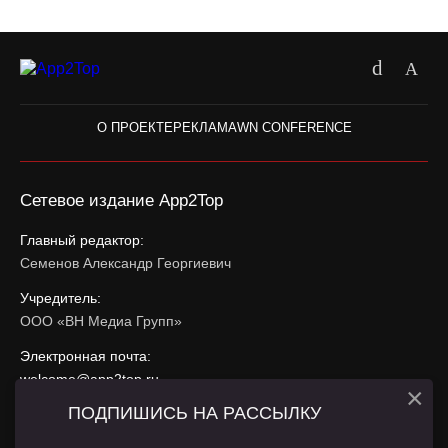
О ПРОЕКТЕ
РЕКЛАМА
WN CONFERENCE
Сетевое издание App2Top
Главный редактор:
Семенов Александр Георгиевич
Учредитель:
ООО «ВН Медиа Групп»
Электронная почта:
welcome@app2top.ru
×
ПОДПИШИСЬ НА РАССЫЛКУ
При использовании материалов активная ссылка на
app2top.ru
обязательна.