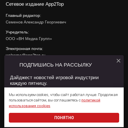
Сетевое издание App2Top
Главный редактор:
Семенов Александр Георгиевич
Учредитель:
ООО «ВН Медиа Групп»
Электронная почта:
welcome@app2top.ru
×
ПОДПИШИСЬ НА РАССЫЛКУ
При использовании материалов активная ссылка на
app2top.ru
обязательна.
Дайджест новостей игровой индустрии
каждую пятницу.
Сайт использует IP адреса, cookie, данные геолокации
Пользователей сайта и сервис «Яндекс Метрика». Условия
Мы используем cookies, чтобы сайт работал лучше. Продолжая
использования содержатся в
Политике конфиденциальности
и
пользоваться сайтом, вы соглашаетесь с
политикой
Пользовательском соглашении
.
Подписаться
использования cookies
.
ПОНЯТНО
Даю согласие на обработку
персональных данных
© 2011 — 2026 App2Top
16+