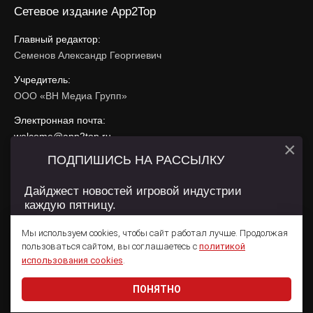
Сетевое издание App2Top
Главный редактор:
Семенов Александр Георгиевич
Учредитель:
ООО «ВН Медиа Групп»
Электронная почта:
welcome@app2top.ru
×
ПОДПИШИСЬ НА РАССЫЛКУ
При использовании материалов активная ссылка на
app2top.ru
обязательна.
Дайджест новостей игровой индустрии
каждую пятницу.
Сайт использует IP адреса, cookie, данные геолокации
Пользователей сайта и сервис «Яндекс Метрика». Условия
Мы используем cookies, чтобы сайт работал лучше. Продолжая
использования содержатся в
Политике конфиденциальности
и
пользоваться сайтом, вы соглашаетесь с
политикой
Пользовательском соглашении
.
Подписаться
использования cookies
.
ПОНЯТНО
Даю согласие на обработку
персональных данных
© 2011 — 2026 App2Top
16+