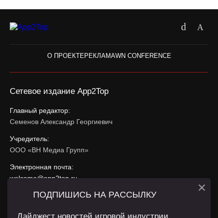
О ПРОЕКТЕ
РЕКЛАМА
WN CONFERENCE
Сетевое издание App2Top
Главный редактор:
Семенов Александр Георгиевич
Учредитель:
ООО «ВН Медиа Групп»
Электронная почта:
welcome@app2top.ru
×
ПОДПИШИСЬ НА РАССЫЛКУ
При использовании материалов активная ссылка на
app2top.ru
обязательна.
Дайджест новостей игровой индустрии