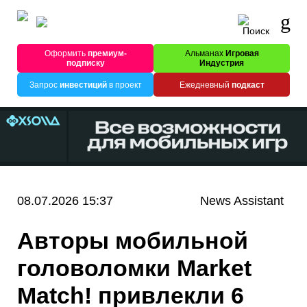
Оформить
премиум-
Альманах
Игровая
подписку
Индустрия
Запрос
инвестиций
в проект
Ежедневный
подкаст
08.07.2026 15:37
News Assistant
Авторы мобильной
головоломки Market
Match! привлекли 6