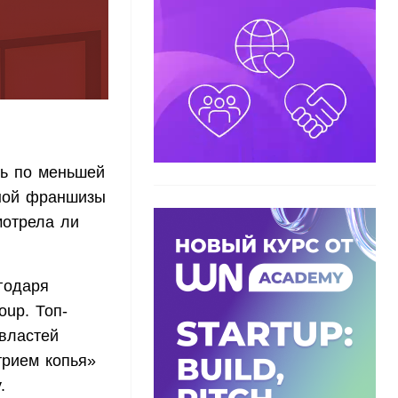
ть по меньшей
ьной франшизы
мотрела ли
годаря
up. Топ-
властей
трием копья»
.