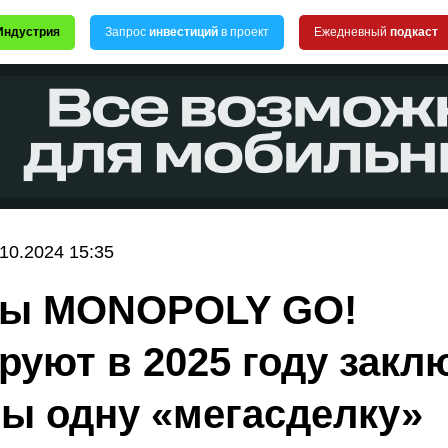
Индустрия
Запрос
инвестиций
в проект
Ежедневный
подкаст
.10.2024 15:35
ры MONOPOLY GO!
руют в 2025 году закл
бы одну «мегасделку»