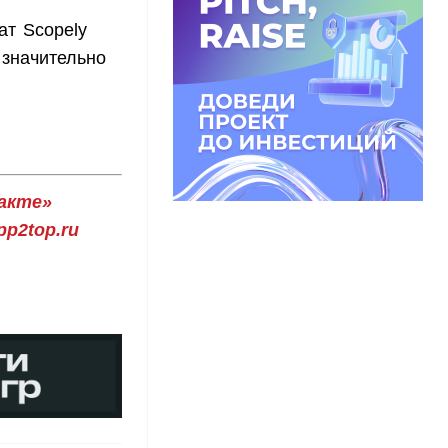
ат Scopely
значительно
акте»
p2top.ru