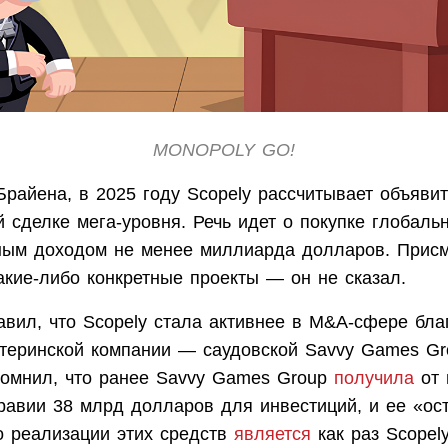
MONOPOLY GO!
Брайена, в 2025 году Scopely рассчитывает объяви
й сделке мега-уровня. Речь идет о покупке глобал
ным доходом не менее миллиарда долларов. Прис
акие-либо конкретные проекты — он не сказал.
авил, что Scopely стала активнее в M&A-сфере бла
теринской компании — саудовской Savvy Games Gro
омнил, что ранее Savvy Games Group
получила
от 
равии 38 млрд долларов для инвестиций, и ее «ос
о реализации этих средств
является
как раз Scopely