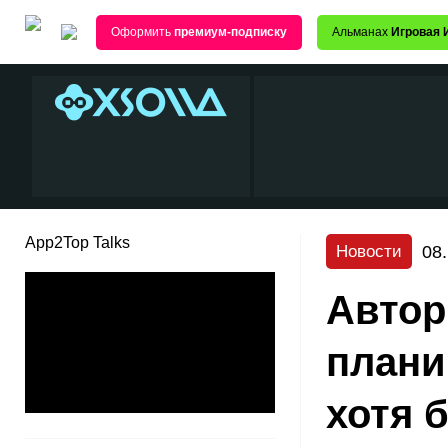
Оформить
премиум-подписку
Альманах
Игровая 
App2Top Talks
08
Новости
Авто
плани
хотя 