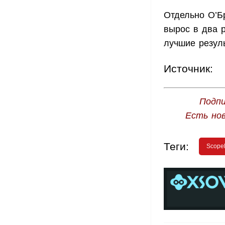
Отдельно О’Б
вырос в два 
лучшие резуль
Источник:
Подпи
Есть но
Теги:
Scope