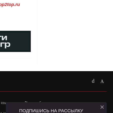
p2top.ru
 ссылка на
app2top.ru
обязательна.
×
ПОДПИШИСЬ НА РАССЫЛКУ