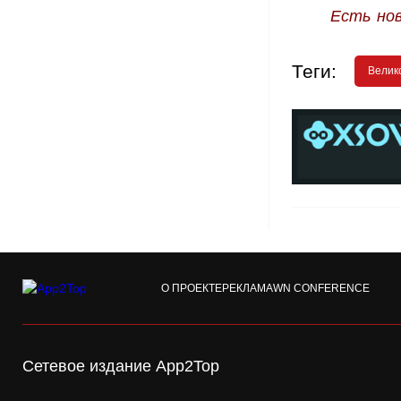
Есть но
Теги:
Велик
О ПРОЕКТЕ
РЕКЛАМА
WN CONFERENCE
Сетевое издание App2Top