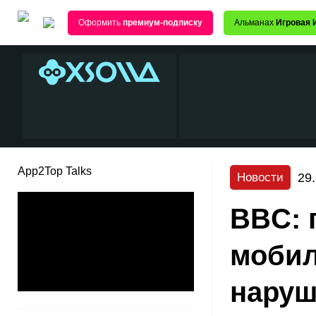
Оформить
премиум-подписку
Альманах
Игровая 
App2Top Talks
29
Новости
BBC: 
мобил
наруш