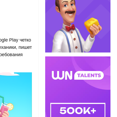
gle Play четко
еханики, пишет
требования