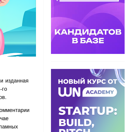
 и изданная
-го
ов.
комментарии
учае
кламных