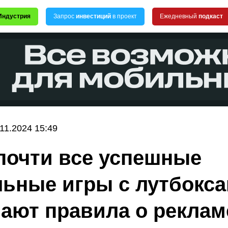
Индустрия
Запрос
инвестиций
в проект
Ежедневный
подкаст
.11.2024 15:49
почти все успешные
ьные игры с лутбокс
ают правила о реклам