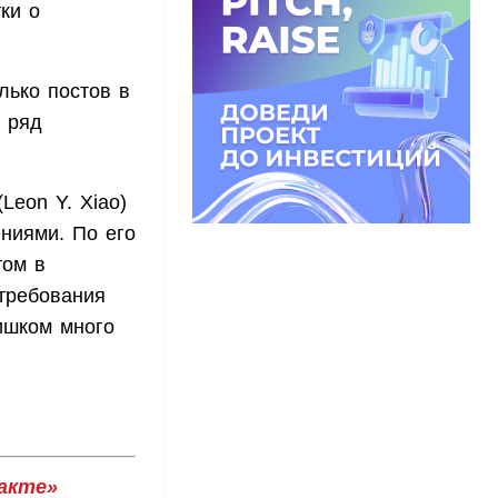
ки о
олько постов в
л ряд
eon Y. Xiao)
ниями. По его
том в
требования
ишком много
акте»