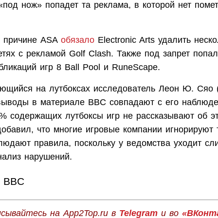
под нож» попадет та реклама, в которой нет помет
й причине ASA
обязало
Electronic Arts удалить неск
тях с рекламой Golf Clash. Также под запрет попа
ликаций игр 8 Ball Pool и RuneScape.
ющийся на лутбоксах исследователь Леон Ю. Сяо (L
 выводы в материале BBC совпадают с его наблюде
0% содержащих лутбоксы игр не рассказывают об э
добавил, что многие игровые компании игнорируют 
людают правила, поскольку у ведомства уходит сл
нализ нарушений.
BBC
сывайтесь на App2Top.ru в
Telegram
и во
«ВКонт