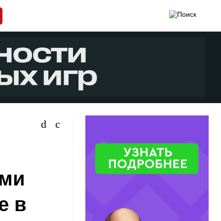
ами
е в