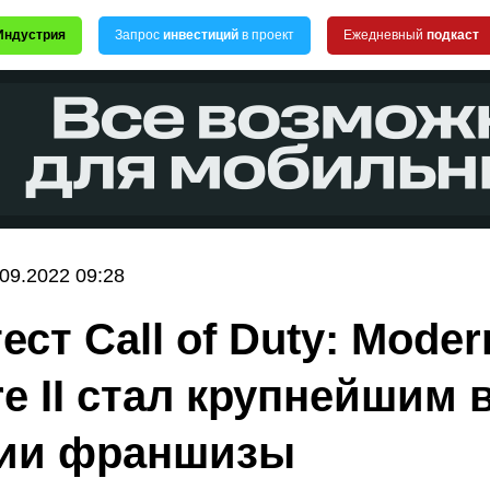
Индустрия
Запрос
инвестиций
в проект
Ежедневный
подкаст
.09.2022 09:28
ест Call of Duty: Moder
re II стал крупнейшим 
рии франшизы