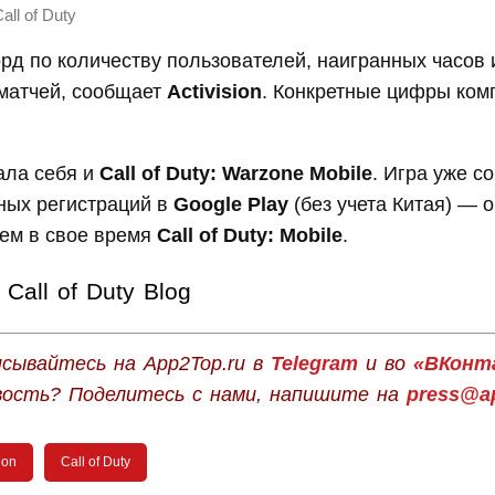
all of Duty
рд по количеству пользователей, наигранных часов 
матчей, сообщает
Activision
. Конкретные цифры ком
ала себя и
Call of Duty: Warzone Mobile
. Игра уже с
ных регистраций в
Google Play
(без учета Китая) — 
чем в свое время
Call of Duty: Mobile
.
Call of Duty Blog
сывайтесь на App2Top.ru в
Telegram
и во
«ВКонт
вость? Поделитесь с нами, напишите на
press@ap
ion
Call of Duty