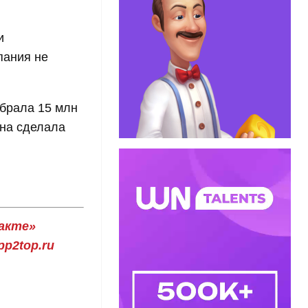
и
пания не
обрала 15 млн
она сделала
акте»
p2top.ru