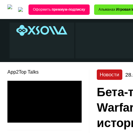
Оформить
премиум-подписку
Альманах
Игровая 
App2Top Talks
28
Новости
Бета-т
Warfa
исто