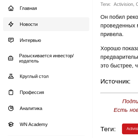
Теги:
,
Activision
C
Главная
Он побил реко
Новости
проведенных 
привела.
Интервью
Хорошо показ
Разыскивается инвестор/
предваритель
издатель
это быстрее, 
Круглый стол
Источник:
Профессия
Подпи
Аналитика
Есть но
WN Academy
Теги:
Activis