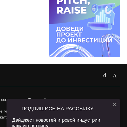
 ссылка на
app2top.ru
обязательна.
×
ПОДПИШИСЬ НА РАССЫЛКУ
ные геолокации Пользователей сайта и сервис «Яндекс
жатся в
Политике конфиденциальности
и
Пользовательском
Дайджест новостей игровой индустрии
каждую пятницу.