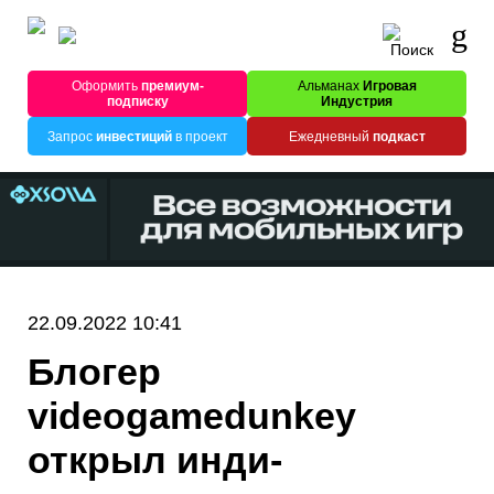
Оформить
премиум-
Альманах
Игровая
подписку
Индустрия
Запрос
инвестиций
в проект
Ежедневный
подкаст
22.09.2022 10:41
Блогер
videogamedunkey
открыл инди-