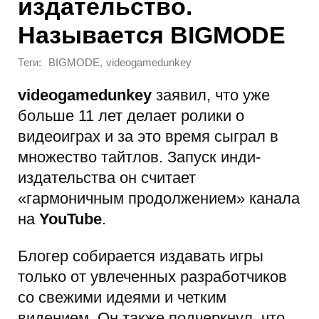
издательство.
Называется BIGMODE
Теги:
,
BIGMODE
videogamedunkey
videogamedunkey
заявил, что уже
больше 11 лет делает ролики о
видеоиграх и за это время сыграл в
множество тайтлов. Запуск инди-
издательства он считает
«гармоничным продолжением» канала
на
YouTube
.
Блогер собирается издавать игры
только от увлеченных разработчиков
со свежими идеями и четким
видением. Он также подчеркнул, что