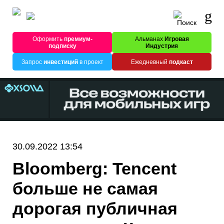
Оформить
премиум-
Альманах
Игровая
подписку
Индустрия
Запрос
инвестиций
в проект
Ежедневный
подкаст
30.09.2022 13:54
Bloomberg: Tencent
больше не самая
дорогая публичная