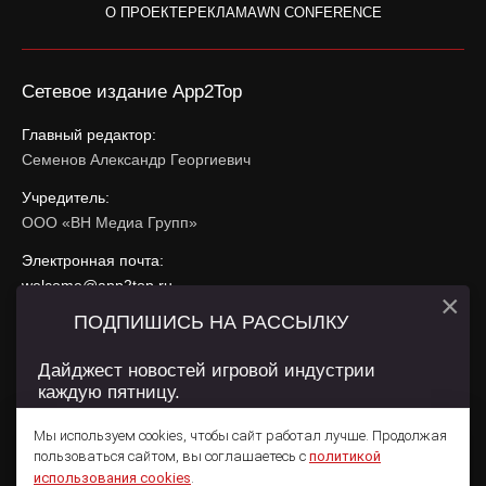
О ПРОЕКТЕ
РЕКЛАМА
WN CONFERENCE
Сетевое издание App2Top
Главный редактор:
Семенов Александр Георгиевич
Учредитель:
ООО «ВН Медиа Групп»
Электронная почта:
welcome@app2top.ru
×
ПОДПИШИСЬ НА РАССЫЛКУ
При использовании материалов активная ссылка на
app2top.ru
обязательна.
Дайджест новостей игровой индустрии
каждую пятницу.
Сайт использует IP адреса, cookie, данные геолокации
Пользователей сайта и сервис «Яндекс Метрика». Условия
Мы используем cookies, чтобы сайт работал лучше. Продолжая
использования содержатся в
Политике конфиденциальности
и
пользоваться сайтом, вы соглашаетесь с
политикой
Пользовательском соглашении
.
Подписаться
использования cookies
.