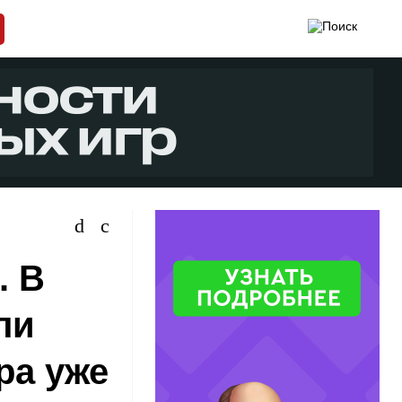
. В
ли
ра уже