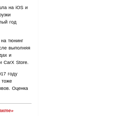
шла на iOS и
рузки
лый год
 на тюнинг
исле выполняя
дах и
 CarX Store.
017 году
о тоже
ывов. Оценка
акте»