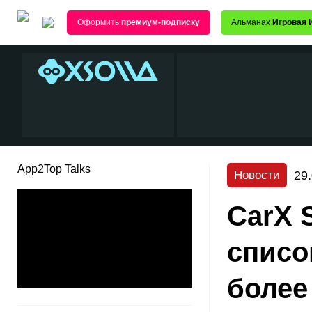
Оформить
премиум-подписку
Альманах
Игровая 
App2Top Talks
29
Новости
CarX 
списо
более