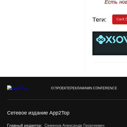
Есть но
Теги:
CarX S
О ПРОЕКТЕ
РЕКЛАМА
WN CONFERENCE
Сетевое издание App2Top
Главный редактор:
Семенов Александр Георгиевич