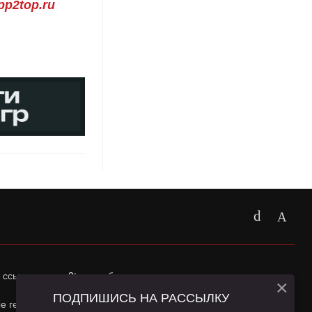
p2top.ru
 ссылка на
app2top.ru
обязательна.
×
ПОДПИШИСЬ НА РАССЫЛКУ
ные геолокации Пользователей сайта и сервис «Яндекс