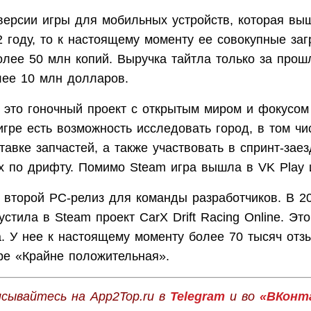
 версии игры для мобильных устройств, которая вы
2 году, то к настоящему моменту ее совокупные заг
олее 50 млн копий. Выручка тайтла только за прош
лее 10 млн долларов.
— это гоночный проект с открытым миром и фокусом
игре есть возможность исследовать город, в том ч
тавке запчастей, а также участвовать в спринт-заез
х по дрифту. Помимо Steam игра вышла в VK Play и
 второй PC-релиз для команды разработчиков. В 2
стила в Steam проект CarX Drift Racing Online. Эт
а. У нее к настоящему моменту более 70 тысяч отз
ре «Крайне положительная».
сывайтесь на App2Top.ru в
Telegram
и во
«ВКонт