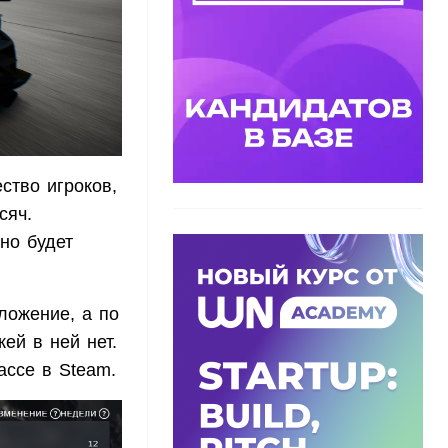
ство игроков,
сяч.
но будет
ложение, а по
ей в ней нет.
ассе в Steam.