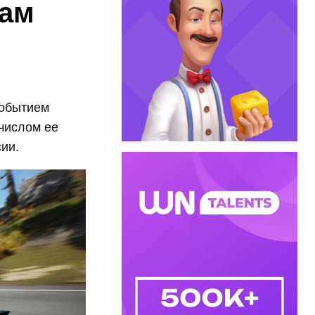
жам
событием
числом ее
ии.