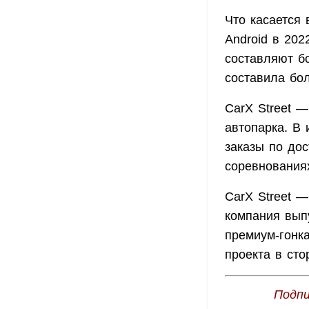
Что касается
Android в 202
составляют б
составила бо
CarX Street 
автопарка. В 
заказы по дос
соревнования
CarX Street —
компания выпу
премиум-гонк
проекта в сто
Подпи