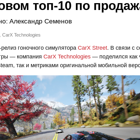
овом топ-10 по прода
но:
Александр Семенов
,
CarX Technologies
-релиз гоночного симулятора
CarX Street
. В связи с 
игры — компания
CarX Technologies
— поделился как 
team, так и метриками оригинальной мобильной верс