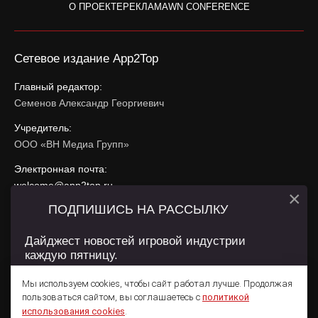
О ПРОЕКТЕ
РЕКЛАМА
WN CONFERENCE
Сетевое издание App2Top
Главный редактор:
Семенов Александр Георгиевич
Учредитель:
ООО «ВН Медиа Групп»
Электронная почта:
welcome@app2top.ru
×
ПОДПИШИСЬ НА РАССЫЛКУ
При использовании материалов активная ссылка на
app2top.ru
обязательна.
Дайджест новостей игровой индустрии
каждую пятницу.
Сайт использует IP адреса, cookie, данные геолокации
Пользователей сайта и сервис «Яндекс Метрика». Условия
Мы используем cookies, чтобы сайт работал лучше. Продолжая
использования содержатся в
Политике конфиденциальности
и
пользоваться сайтом, вы соглашаетесь с
политикой
Пользовательском соглашении
.
Подписаться
использования cookies
.