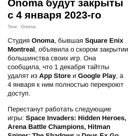
Onoma будут закрыты
с 4 января 2023-го
Теги:
Onoma
Студия
Onoma
, бывшая
Square Enix
Montreal
, объявила о скором закрытии
большинства своих игр. Она
сообщила, что 1 декабря тайтлы
удалят из
App Store
и
Google Play
, а
4 января к ним полностью перекроют
доступ.
Перестанут работать следующие
игры:
Space Invaders: Hidden Heroes,
Arena Battle Champions, Hitman
Sniper: The Shadows
и
Deus Ex Go
.