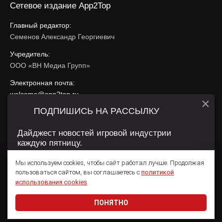
Сетевое издание App2Top
Главный редактор:
Семенов Александр Георгиевич
Учредитель:
ООО «ВН Медиа Групп»
Электронная почта:
welcome@app2top.ru
×
ПОДПИШИСЬ НА РАССЫЛКУ
При использовании материалов активная ссылка на
app2top.ru
обязательна.
Дайджест новостей игровой индустрии
каждую пятницу.
Сайт использует IP адреса, cookie, данные геолокации
Пользователей сайта и сервис «Яндекс Метрика». Условия
Мы используем cookies, чтобы сайт работал лучше. Продолжая
использования содержатся в
Политике конфиденциальности
и
пользоваться сайтом, вы соглашаетесь с
политикой
Пользовательском соглашении
.
Подписаться
использования cookies
.
ПОНЯТНО
Даю согласие на обработку
персональных данных
© 2011 — 2026 App2Top
16+