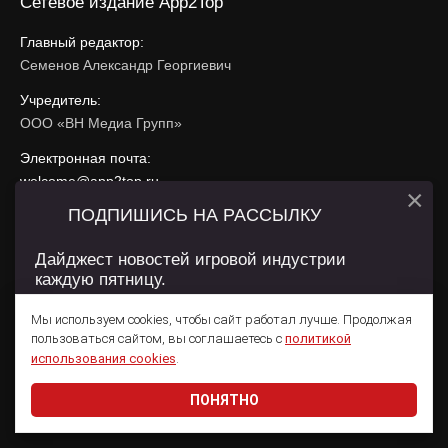
Сетевое издание App2Top
Главный редактор:
Семенов Александр Георгиевич
Учредитель:
ООО «ВН Медиа Групп»
Электронная почта:
welcome@app2top.ru
×
ПОДПИШИСЬ НА РАССЫЛКУ
При использовании материалов активная ссылка на
app2top.ru
обязательна.
Дайджест новостей игровой индустрии
каждую пятницу.
Сайт использует IP адреса, cookie, данные геолокации
Пользователей сайта и сервис «Яндекс Метрика». Условия
Мы используем cookies, чтобы сайт работал лучше. Продолжая
использования содержатся в
Политике конфиденциальности
и
пользоваться сайтом, вы соглашаетесь с
политикой
Пользовательском соглашении
.
Подписаться
использования cookies
.
ПОНЯТНО
Даю согласие на обработку
персональных данных
© 2011 — 2026 App2Top
16+