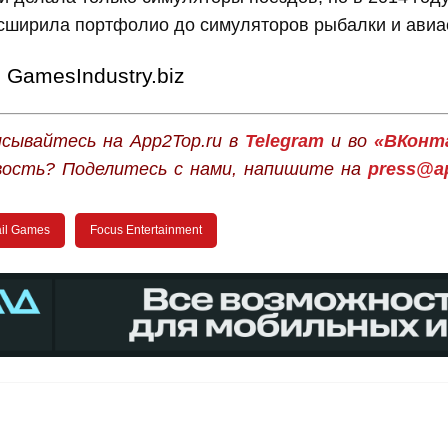
асширила портфолио до симуляторов рыбалки и авиа
GamesIndustry.biz
сывайтесь на App2Top.ru в
Telegram
и во
«ВКонт
вость? Поделитесь с нами, напишите на
press@ap
ail Games
Focus Entertainment