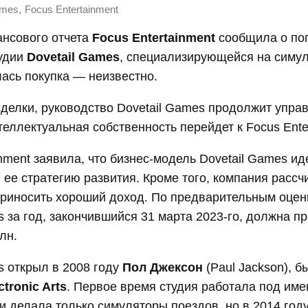
,
ames
Focus Entertainment
ансового отчета
Focus Entertainment
сообщила о по
тудии
Dovetail Games
, специализирующейся на симул
ась покупка — неизвестно.
делки, руководство Dovetail Games продолжит управ
теллектуальная собственность перейдет к Focus Ente
inment заявила, что бизнес-модель Dovetail Games и
 ее стратегию развития. Кроме того, компания рассчи
приносить хороший доход. По предварительным оцен
s за год, закончившийся 31 марта 2023-го, должна п
лн.
s открыл в 2008 году
Пол Джексон
(Paul Jackson), б
ctronic Arts
. Первое время студия работала под им
и делала только симуляторы поездов, но в 2014 год