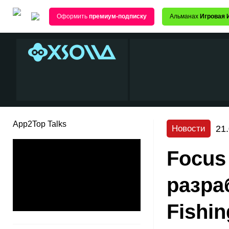
Оформить
премиум-подписку
Альманах
Игровая 
App2Top Talks
21
Новости
Focus
разра
Fishi