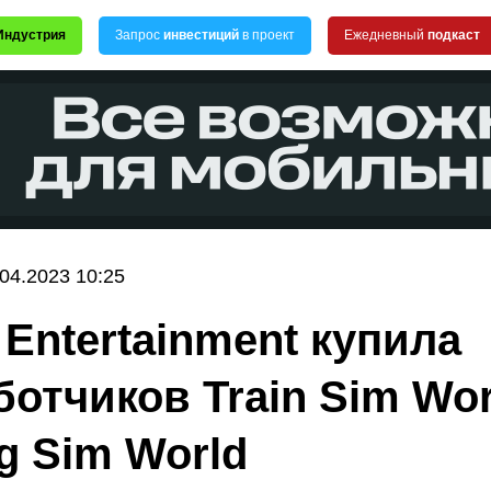
Индустрия
Запрос
инвестиций
в проект
Ежедневный
подкаст
.04.2023 10:25
 Entertainment купила
ботчиков Train Sim Wor
ng Sim World