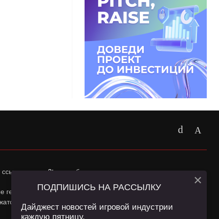
 ссылка на
app2top.ru
обязательна.
×
ПОДПИШИСЬ НА РАССЫЛКУ
ные геолокации Пользователей сайта и сервис «Яндекс
жатся в
Политике конфиденциальности
и
Пользовательском
Дайджест новостей игровой индустрии
каждую пятницу.