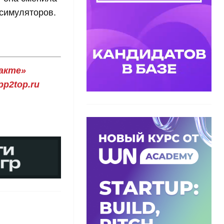
симуляторов.
акте»
p2top.ru