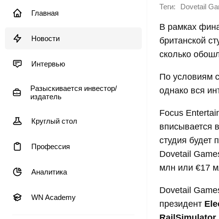
Теги:
Dovetail G
Главная
В рамках фин
Новости
британской с
сколько обошл
Интервью
По условиям с
Разыскивается инвестор/
однако вся ин
издатель
Focus Enterta
Круглый стол
вписывается в
студия будет 
Профессия
Dovetail Game
млн или €17 м
Аналитика
Dovetail Game
WN Academy
президент
Ele
RailSimulator