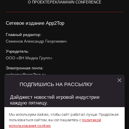
О ПРОЕКТЕ
РЕКЛАМА
WN CONFERENCE
Сетевое издание App2Top
Главный редактор:
Семенов Александр Георгиевич
Учредитель:
ООО «ВН Медиа Групп»
Электронная почта:
welcome@app2top.ru
×
ПОДПИШИСЬ НА РАССЫЛКУ
При использовании материалов активная ссылка на
app2top.ru
обязательна.
Дайджест новостей игровой индустрии
каждую пятницу.
Сайт использует IP адреса, cookie, данные геолокации
Пользователей сайта и сервис «Яндекс Метрика». Условия
Мы используем cookies, чтобы сайт работал лучше. Продолжая
использования содержатся в
Политике конфиденциальности
и
пользоваться сайтом, вы соглашаетесь с
политикой
Пользовательском соглашении
.
Подписаться
использования cookies
.