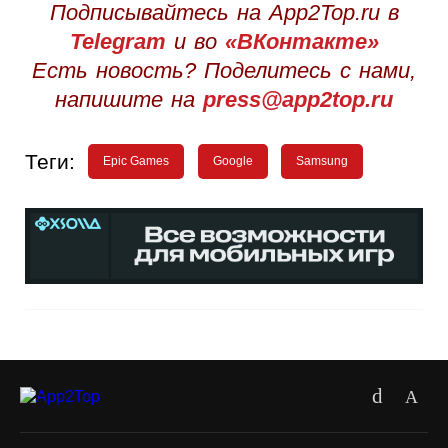
Подписывайтесь на App2Top.ru в
Telegram
и во
«ВКонтакте»
Есть новость? Поделитесь с нами,
напишите на
press@app2top.ru
Теги:
Epic Games
Google
Samsung