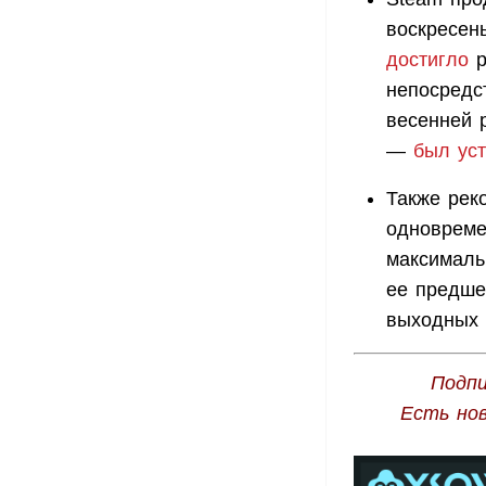
воскресен
достигло
р
непосредс
весенней 
—
был ус
Также рек
одновреме
максимальн
ее предшес
выходных 
Подпи
Есть но