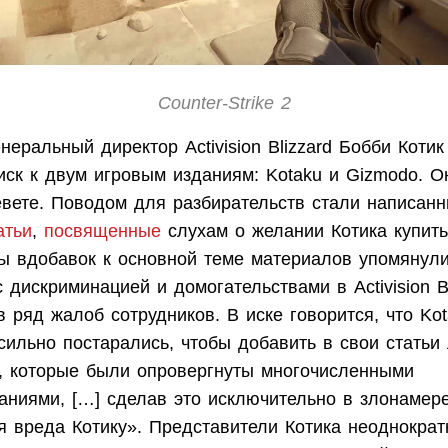
Counter-Strike 2
еральный директор Activision Blizzard Бобби Котик 
ск к двум игровым изданиям: Kotaku и Gizmodo. О
вете. Поводом для разбирательств стали написан
атьи
,
посвященные
слухам о желании Котика купить 
ы вдобавок к основной теме материалов упомянул
 дискриминацией и домогательствами в Activision Bl
 ряд жалоб сотрудников. В иске говорится, что Kot
сильно постарались, чтобы добавить в свои статьи
, которые были опровергнуты многочисленными
аниями, […] сделав это исключительно в злонамер
я вреда Котику». Представители Котика неоднократ