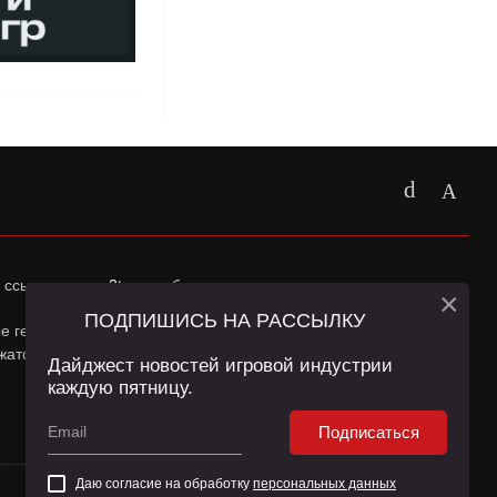
 ссылка на
app2top.ru
обязательна.
×
ПОДПИШИСЬ НА РАССЫЛКУ
ные геолокации Пользователей сайта и сервис «Яндекс
жатся в
Политике конфиденциальности
и
Пользовательском
Дайджест новостей игровой индустрии
каждую пятницу.
Подписаться
Даю согласие на обработку
персональных данных