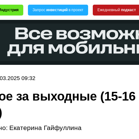
Индустрия
Запрос
инвестиций
в проект
Ежедневный
подкаст
.03.2025 09:32
ое за выходные (15-16
)
но:
Екатерина Гайфуллина