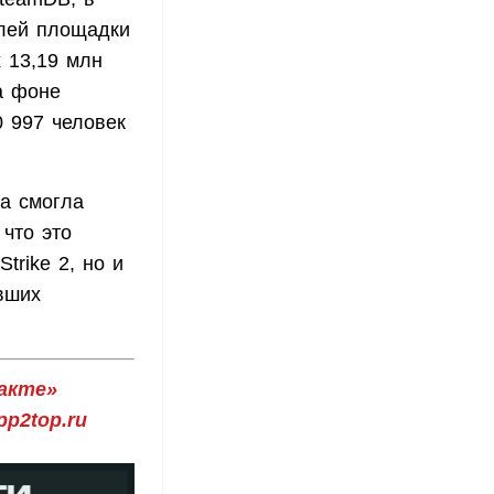
елей площадки
х 13,19 млн
а фоне
 997 человек
на смогла
что это
trike 2, но и
увших
акте»
p2top.ru