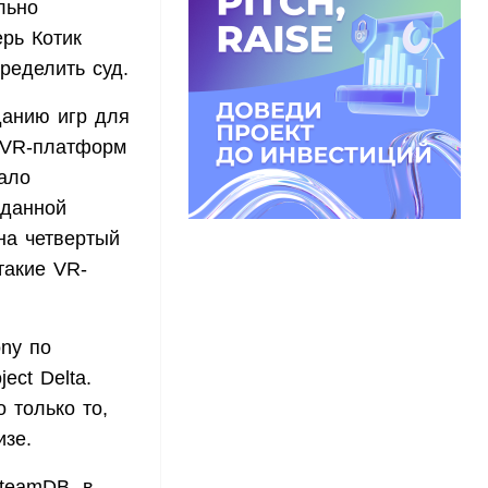
льно
ерь Котик
ределить суд.
данию игр для
ы VR-платформ
ало
зданной
 на четвертый
такие VR-
ny по
ect Delta.
 только то,
изе.
teamDB, в