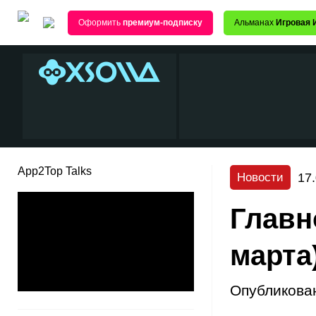
Оформить
премиум-подписку
Альманах
Игровая 
App2Top Talks
17
Новости
Главн
марта
Опубликова