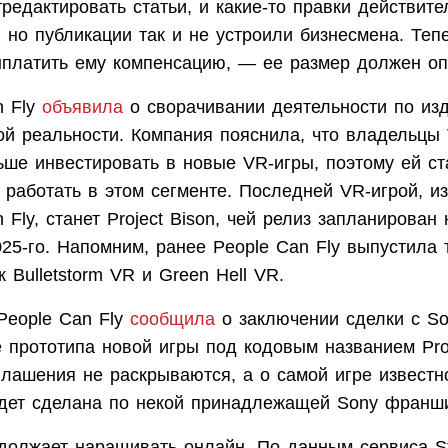
редактировать статьи, и какие-то правки действите
 но публикации так и не устроили бизнесмена. Теп
ыплатить ему компенсацию, — ее размер должен оп
 Fly
объявила
о сворачивании деятельности по из
ой реальности. Компания пояснила, что владельц
ьше инвестировать в новые VR-игры, поэтому ей ст
 работать в этом сегменте. Последней VR-игрой, и
 Fly, станет Project Bison, чей релиз запланирован
025-го. Напомним, ранее People Can Fly выпустила 
к Bulletstorm VR и Green Hell VR.
People Can Fly
сообщила
о заключении сделки с So
 прототипа новой игры под кодовым названием Proj
глашения не раскрываются, а о самой игре известно
удет сделана по некой принадлежащей Sony франш
должает наращивать онлайн. По данным сервиса S