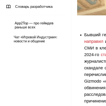
Словарь разработчика
App2Top — про геймдев
раньше всех
Бывший ген
Чат «Игровой Индустрии»:
новости и общение
направил
и
СМИ в кле
2024-го
ст
журналист
скандале с
перечислив
Gizmodo «
обвинения
расследов
причинени