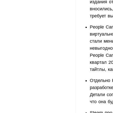
издания от
вносились,
требует в
People Can
виртуальн
стали мен
невыгодно
People Can
квартал 2
тайтлы, ка
Отдельно 
разработке
Детали со
что она б
Steam про