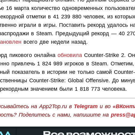
ье 16 марта количество одновременных пользоват
екордной отметки в 41 239 880 человек, из которы
твенно играли в игры. Поставить рекорд удалось н
распродажи в Steam. Предыдущий рекорд — 40 270
тановлен
всего две недели назад.
орд пикового онлайна
обновила
Counter-Strike 2. О
нно привлечь 1 824 989 игроков в Steam. Отметим, 
ый показатель в истории не только самой Counter-S
твенницы Counter-Strike: Global Offensive. До мин
рекордным значением были 1 818 773 человека.
сывайтесь на App2Top.ru в
Telegram
и во
«ВКонт
вость? Поделитесь с нами, напишите на
press@ap