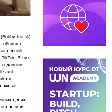
(Bobby Kotick)
н обвинил
ные весной
TikTok. В них
и о давнем
izzard,
aku и
 ложные
енных целях
но просили