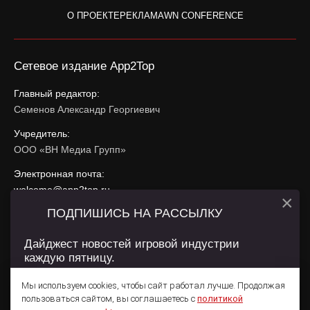
О ПРОЕКТЕ
РЕКЛАМА
WN CONFERENCE
Сетевое издание App2Top
Главный редактор:
Семенов Александр Георгиевич
Учредитель:
ООО «ВН Медиа Групп»
Электронная почта:
welcome@app2top.ru
×
ПОДПИШИСЬ НА РАССЫЛКУ
При использовании материалов активная ссылка на
app2top.ru
обязательна.
Дайджест новостей игровой индустрии
каждую пятницу.
Сайт использует IP адреса, cookie, данные геолокации
Пользователей сайта и сервис «Яндекс Метрика». Условия
Мы используем cookies, чтобы сайт работал лучше. Продолжая
использования содержатся в
Политике конфиденциальности
и
пользоваться сайтом, вы соглашаетесь с
политикой
Пользовательском соглашении
.