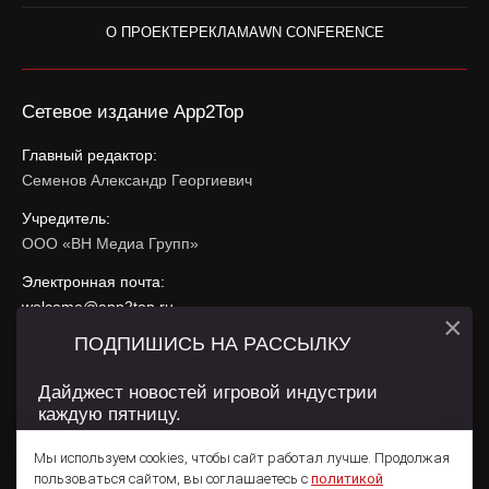
О ПРОЕКТЕ
РЕКЛАМА
WN CONFERENCE
Сетевое издание App2Top
Главный редактор:
Семенов Александр Георгиевич
Учредитель:
ООО «ВН Медиа Групп»
Электронная почта:
welcome@app2top.ru
×
ПОДПИШИСЬ НА РАССЫЛКУ
При использовании материалов активная ссылка на
app2top.ru
обязательна.
Дайджест новостей игровой индустрии
каждую пятницу.
Сайт использует IP адреса, cookie, данные геолокации
Пользователей сайта и сервис «Яндекс Метрика». Условия
Мы используем cookies, чтобы сайт работал лучше. Продолжая
использования содержатся в
Политике конфиденциальности
и
пользоваться сайтом, вы соглашаетесь с
политикой
Пользовательском соглашении
.