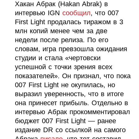
Хакан Абрак (Hakan Abrak) в
интервью IGN
сообщил
, что 007
First Light продалась тиражом в 3
млн копий менее чем за две
недели после релиза. По его
словам, игра превзошла ожидания
студии и стала «чертовски
успешной с точки зрения всех
показателей». Он признал, что пока
007 First Light не окупилась, но
выразил уверенность, что в итоге
она принесет прибыль. Отдельно в
интервью Абрак прокомментировал
бюджет 007 First Light — ранее
издание DR со ссылкой на самого
Абрака
писало
, что тот составил