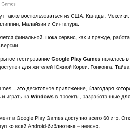
y Games
ут также воспользоваться из США, Канады, Мексики,
илиппин, Малайзии и Сингапура.
яется финальной. Пока сервис, как и прежде, работ
-версии.
крытое тестирование
Google Play Games
началось в 
доступен для жителей Южной Кореи, Гонконга, Тайва
ames – это десктопное приложение, благодаря кото
 и играть на
Windows
в проекты, разработанные для
ент в Google Play Games доступно всего 60 игр. Отк
уп ко всей Android-библиотеке – неясно.