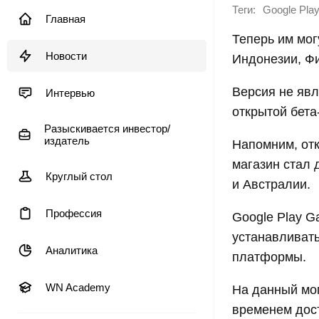
Теги:
Google Pla
Главная
Теперь им мог
Новости
Индонезии, Ф
Версия не явл
Интервью
открытой бета
Разыскивается инвестор/
издатель
Напомним, от
магазин стал 
Круглый стол
и Австралии.
Профессия
Google Play G
устанавливать
Аналитика
платформы.
WN Academy
На данный мом
временем дост