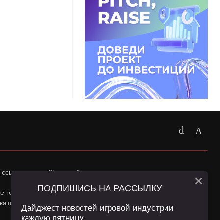
 ссылка на
app2top.ru
обязательна.
×
ПОДПИШИСЬ НА РАССЫЛКУ
ные геолокации Пользователей сайта и сервис «Яндекс
жатся в
Политике конфиденциальности
и
Пользовательском
Дайджест новостей игровой индустрии
каждую пятницу.