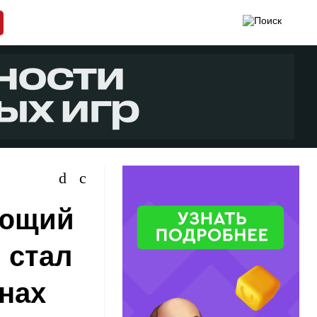
яющий
, стал
нах