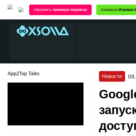
Оформить
премиум-подписку
Альманах
Игровая 
App2Top Talks
03
Новости
Googl
запус
досту