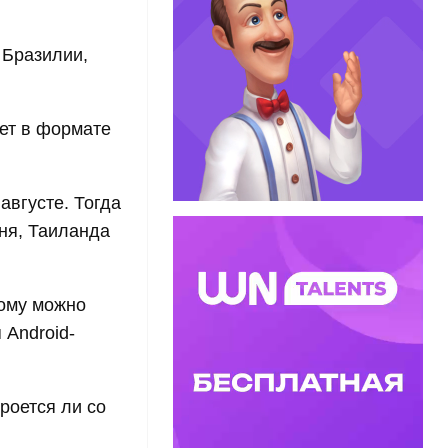
 Бразилии,
ает в формате
августе. Тогда
ня, Таиланда
рому можно
 Android-
роется ли со