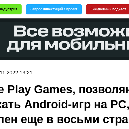
Индустрия
Запрос
инвестиций
в проект
Ежедневный
подкаст
.11.2022 13:21
e Play Games, позвол
кать Android-игр на PC
пен еще в восьми стра