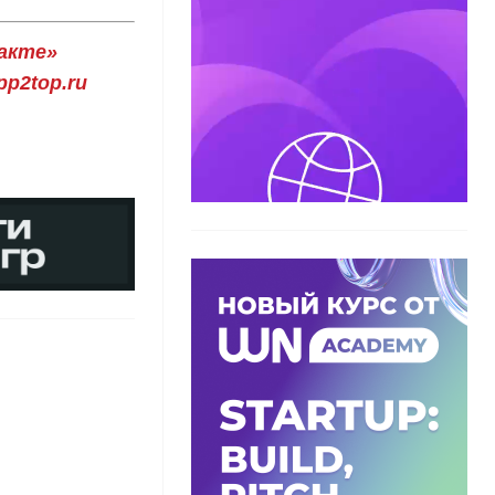
акте»
p2top.ru