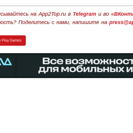
сывайтесь на App2Top.ru в
Telegram
и во
«ВКонт
вость? Поделитесь с нами, напишите на
press@ap
e Play Games