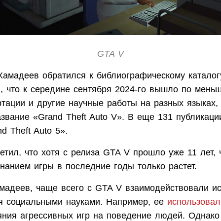
GTA V
Хамадеев обратился к библиографическому каталог
, что к середине сентября 2024-го вышло по мень
ртации и другие научные работы на разных языках,
звание «Grand Theft Auto V». В еще 131 публикаци
d Theft Auto 5».
тил, что хотя с релиза GTA V прошло уже 11 лет,
нанием игры в последние годы только растет.
амадеев, чаще всего с GTA V взаимодействовали и
 социальными науками. Например, ее
использовал
яния агрессивных игр на поведение людей. Однако