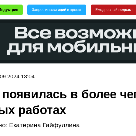
Индустрия
Запрос
инвестиций
в проект
Ежедневный
подкаст
.09.2024 13:04
 появилась в более че
ых работах
но:
Екатерина Гайфуллина