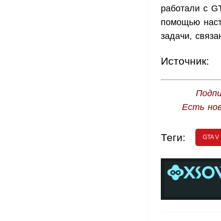
работали с GT
помощью наст
задачи, связ
Источник:
Подпи
Есть но
Теги:
GTA V