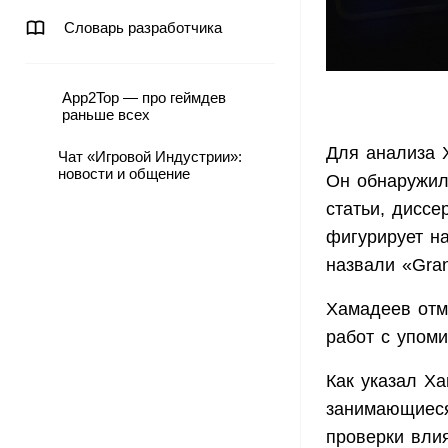
Словарь разработчика
App2Top — про геймдев
раньше всех
Для анализа 
Чат «Игровой Индустрии»:
новости и общение
Он обнаружил
статьи, диссе
фигурирует на
назвали «Gran
Хамадеев отме
работ с упоми
Как указал Х
занимающиеся
проверки вли