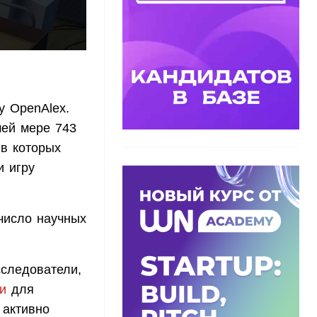
у OpenAlex.
шей мере 743
 в которых
и игру
 число научных
сследователи,
и
для
 активно