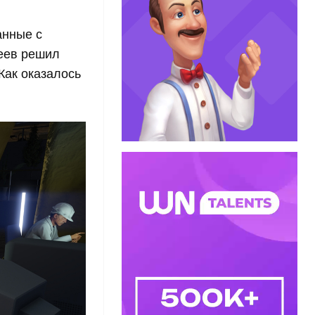
анные с
деев решил
Как оказалось