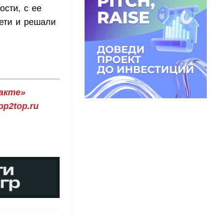
ости, с ее
ети и решали
акте»
p2top.ru