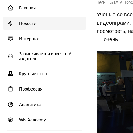
Теги:
,
GTA V
Roc
Главная
Ученые со все
видеоиграми. 
Новости
посмотреть, н
Интервью
— очень.
Разыскивается инвестор/
издатель
Круглый стол
Профессия
Аналитика
WN Academy