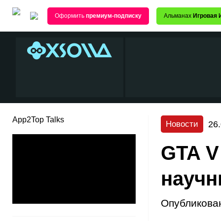
Оформить
премиум-подписку
Альманах
Игровая 
App2Top Talks
26
Новости
GTA V
научн
Опубликова