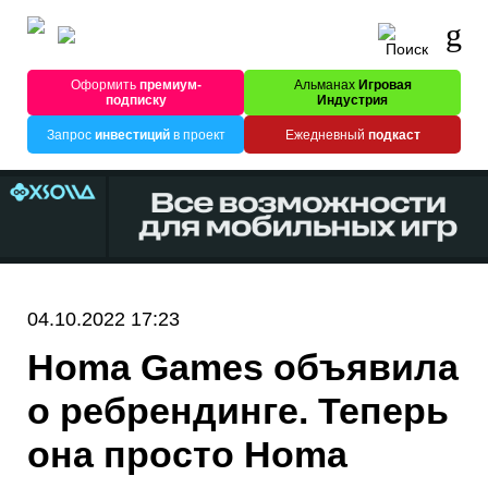
Оформить
премиум-
Альманах
Игровая
подписку
Индустрия
Запрос
инвестиций
в проект
Ежедневный
подкаст
04.10.2022 17:23
Homa Games объявила
о ребрендинге. Теперь
она просто Homa