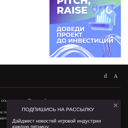
 ссылка на
app2top.ru
обязательна.
×
ПОДПИШИСЬ НА РАССЫЛКУ
ные геолокации Пользователей сайта и сервис «Яндекс
жатся в
Политике конфиденциальности
и
Пользовательском
Дайджест новостей игровой индустрии
каждую пятницу.