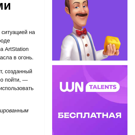
ми
 ситуацией на
роде
 ArtStation
асла в огонь.
нт, созданный
но пойти, —
 использовать
рированным