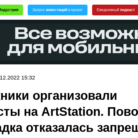
Индустрия
Запрос
инвестиций
в проект
Ежедневный
подкаст
.12.2022 15:32
ники организовали
сты на ArtStation. Пов
дка отказалась запре