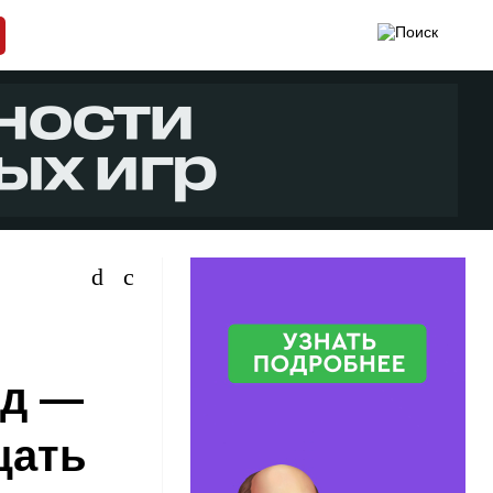
од —
щать