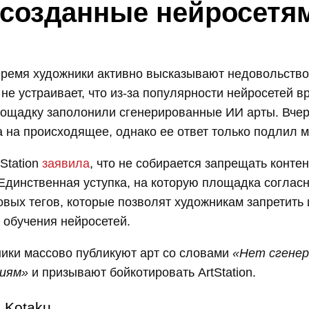
 созданные нейросетя
время художники активно высказывают недовольство
 не устраивает, что из-за популярности нейросетей в
ощадку заполонили сгенерированные ИИ арты. Вчера
 на происходящее, однако ее ответ только подлил м
Station
заявила
, что не собирается запрещать конте
Единственная уступка, на которую площадка соглас
вых тегов, которые позволят художникам запретить
 обучения нейросетей.
ики массово публикуют арт со словами
«Нет сгене
ниям»
и призывают бойкотировать ArtStation.
Kotaku