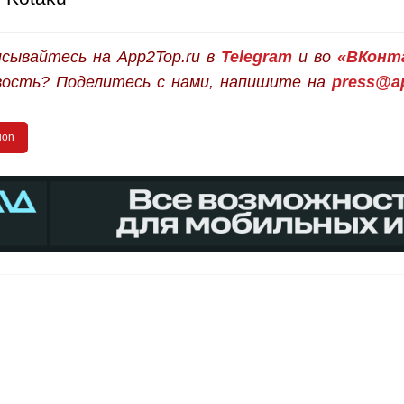
сывайтесь на App2Top.ru в
Telegram
и во
«ВКонт
вость? Поделитесь с нами, напишите на
press@ap
tion