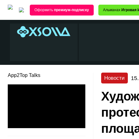
Оформить
премиум-подписку
Альманах
Игровая 
App2Top Talks
15
Новости
Худож
проте
площа