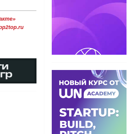
акте»
p2top.ru