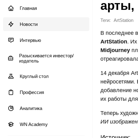
арты,
Главная
Теги:
ArtStation
Новости
В последнее 
Интервью
ArtStation
. Их
Midjourney
пл
Разыскивается инвестор/
отреагировала
издатель
14 декабря Art
Круглый стол
нейросетями. 
добавление но
Профессия
их работы для
Аналитика
Теперь художн
ИИ изображе
WN Academy
Источник: