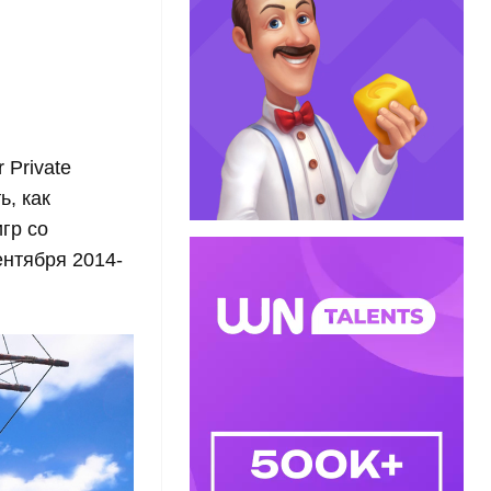
 Private
ь, как
гр со
ентября 2014-