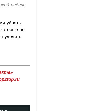
акой неделе
ми убрать
 которые не
я уделить
акте»
p2top.ru