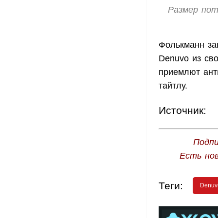
Размер пот
Фолькманн зак
Denuvo из сво
приемлют ант
тайтлу.
Источник:
Подпи
Есть но
Теги:
Denuv