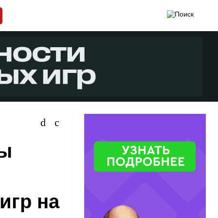
ты
игр на