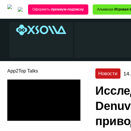
Оформить
премиум-подписку
Альманах
Игровая 
App2Top Talks
14
Новости
Иссле
Denuv
приво