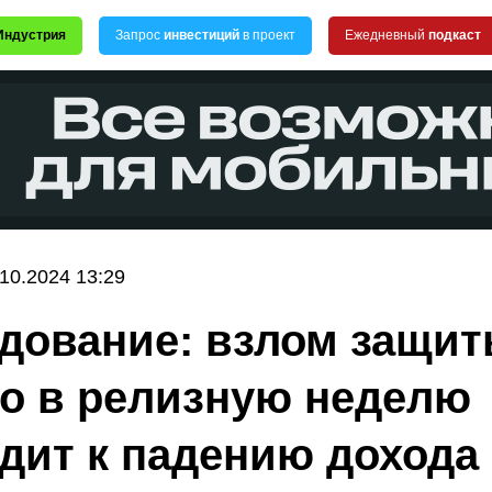
Индустрия
Запрос
инвестиций
в проект
Ежедневный
подкаст
.10.2024 13:29
дование: взлом защи
o в релизную неделю
дит к падению дохода 