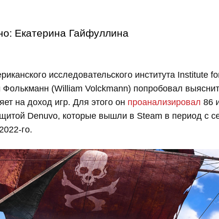
но:
Екатерина Гайфуллина
иканского исследовательского института Institute for
м Фолькманн (William Volckmann) попробовал выяснит
яет на доход игр. Для этого он
проанализировал
86 и
щитой Denuvo, которые вышли в Steam в период с с
2022-го.