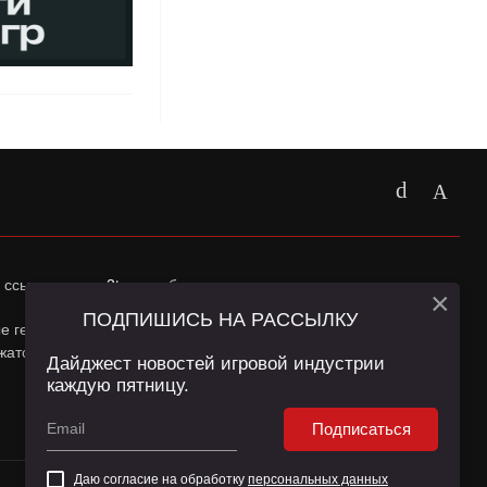
 ссылка на
app2top.ru
обязательна.
×
ПОДПИШИСЬ НА РАССЫЛКУ
ные геолокации Пользователей сайта и сервис «Яндекс
жатся в
Политике конфиденциальности
и
Пользовательском
Дайджест новостей игровой индустрии
каждую пятницу.
Подписаться
Даю согласие на обработку
персональных данных