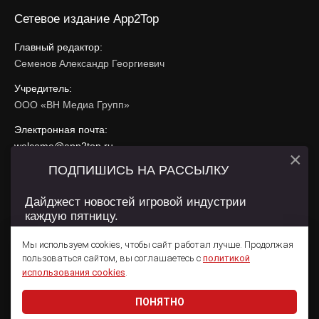
Сетевое издание App2Top
Главный редактор:
Семенов Александр Георгиевич
Учредитель:
ООО «ВН Медиа Групп»
Электронная почта:
welcome@app2top.ru
×
ПОДПИШИСЬ НА РАССЫЛКУ
При использовании материалов активная ссылка на
app2top.ru
обязательна.
Дайджест новостей игровой индустрии
каждую пятницу.
Сайт использует IP адреса, cookie, данные геолокации
Пользователей сайта и сервис «Яндекс Метрика». Условия
Мы используем cookies, чтобы сайт работал лучше. Продолжая
использования содержатся в
Политике конфиденциальности
и
пользоваться сайтом, вы соглашаетесь с
политикой
Пользовательском соглашении
.
Подписаться
использования cookies
.
ПОНЯТНО
Даю согласие на обработку
персональных данных
© 2011 — 2026 App2Top
16+