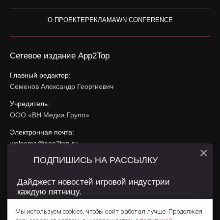
О ПРОЕКТЕ
РЕКЛАМА
WN CONFERENCE
Сетевое издание App2Top
Главный редактор:
Семенов Александр Георгиевич
Учредитель:
ООО «ВН Медиа Групп»
Электронная почта:
welcome@app2top.ru
×
ПОДПИШИСЬ НА РАССЫЛКУ
При использовании материалов активная ссылка на
app2top.ru
обязательна.
Дайджест новостей игровой индустрии
каждую пятницу.
Сайт использует IP адреса, cookie, данные геолокации
Пользователей сайта и сервис «Яндекс Метрика». Условия
Мы используем cookies, чтобы сайт работал лучше. Продолжая
использования содержатся в
Политике конфиденциальности
и