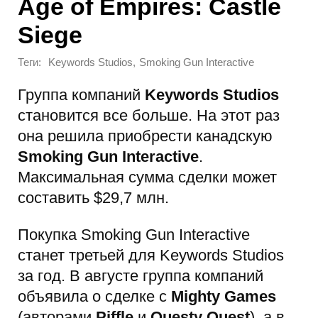
Age of Empires: Castle
Siege
Теги:
,
Keywords Studios
Smoking Gun Interactive
Группа компаний
Keywords Studios
становится все больше. На этот раз
она решила приобрести канадскую
Smoking Gun Interactive
.
Максимальная сумма сделки может
составить $29,7 млн.
Покупка Smoking Gun Interactive
станет третьей для Keywords Studios
за год. В августе группа компаний
объявила о сделке с
Mighty Games
(авторами
Piffle
и
Questy Quest
), а в