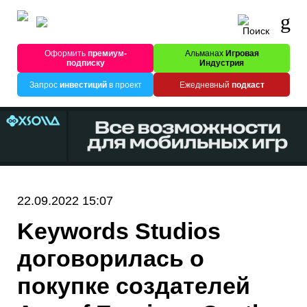
Оформить
премиум-
Альманах
Игровая
подписку
Индустрия
Запрос
инвестиций
в проект
Ежедневный
подкаст
22.09.2022 15:07
Keywords Studios
договорилась о
покупке создателей