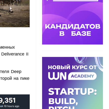
еменных
eliverance II
ателя Deep
торой на пике