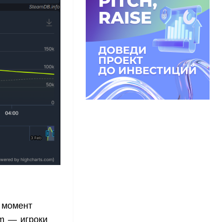
а момент
am — игроки