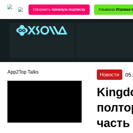
Оформить
премиум-подписку
Альманах
Игровая 
App2Top Talks
05
Новости
Kingdo
полто
часть