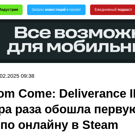
Индустрия
Запрос
инвестиций
в проект
Ежедневный
подкаст
.02.2025 09:38
m Come: Deliverance II
ра раза обошла перву
 по онлайну в Steam