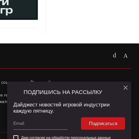
 ссылка на
app2top.ru
обязательна.
×
ПОДПИШИСЬ НА РАССЫЛКУ
ные геолокации Пользователей сайта и сервис «Яндекс
жатся в
Политике конфиденциальности
и
Пользовательском
Дайджест новостей игровой индустрии
каждую пятницу.
Подписаться
Даю согласие на обработку
персональных данных