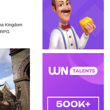
шла Kingdom
я RPG