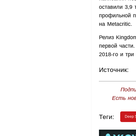
оставили 3,9 
профильной п
на Metacritic.
Релиз Kingdom
первой части
2018-го и тр
Источник:
Подпи
Есть но
Теги:
Deep S