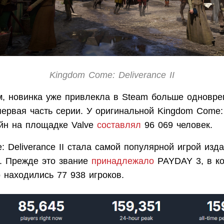
Kingdom Come: Deliverance II
м, новинка уже привлекла в Steam больше одновр
первая часть серии. У оригинальной Kingdom Come: D
йн на площадке Valve
составлял
96 069 человек.
 Deliverance II стала самой популярной игрой изд
m. Прежде это звание
принадлежало
PAYDAY 3, в ко
 находились 77 938 игроков.