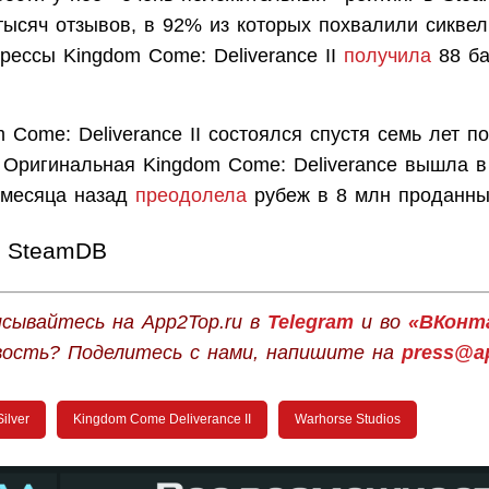
тысяч отзывов, в 92% из которых похвалили сиквел
рессы Kingdom Come: Deliverance II
получила
88 ба
 Come: Deliverance II состоялся спустя семь лет п
. Оригинальная Kingdom Come: Deliverance вышла 
и месяца назад
преодолела
рубеж в 8 млн проданны
SteamDB
сывайтесь на App2Top.ru в
Telegram
и во
«ВКонт
вость? Поделитесь с нами, напишите на
press@ap
ilver
Kingdom Come Deliverance II
Warhorse Studios