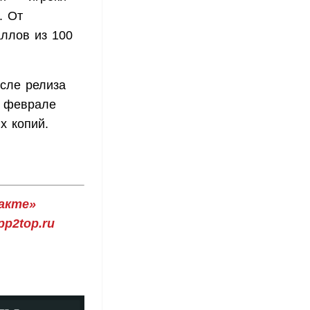
. От
ллов из 100
осле релиза
в феврале
х копий.
акте»
p2top.ru