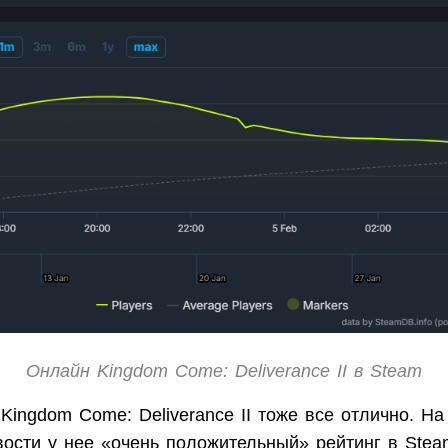
Онлайн Kingdom Come: Deliverance II в Steam
Kingdom Come: Deliverance II тоже все отлично. Н
вости у нее «очень положительный» рейтинг в Ste