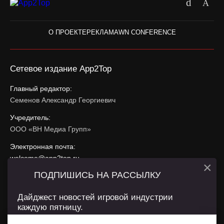
О ПРОЕКТЕ
РЕКЛАМА
WN CONFERENCE
Сетевое издание App2Top
Главный редактор:
Семенов Александр Георгиевич
Учредитель:
ООО «ВН Медиа Групп»
Электронная почта:
welcome@app2top.ru
×
ПОДПИШИСЬ НА РАССЫЛКУ
При использовании материалов активная ссылка на
app2top.ru
обязательна.
Дайджест новостей игровой индустрии
каждую пятницу.
Сайт использует IP адреса, cookie, данные геолокации
Пользователей сайта и сервис «Яндекс Метрика». Условия