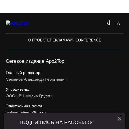
О ПРОЕКТЕ
РЕКЛАМА
WN CONFERENCE
Сетевое издание App2Top
Главный редактор:
Семенов Александр Георгиевич
Учредитель:
ООО «ВН Медиа Групп»
Электронная почта:
welcome@app2top.ru
×
ПОДПИШИСЬ НА РАССЫЛКУ
При использовании материалов активная ссылка на
app2top.ru