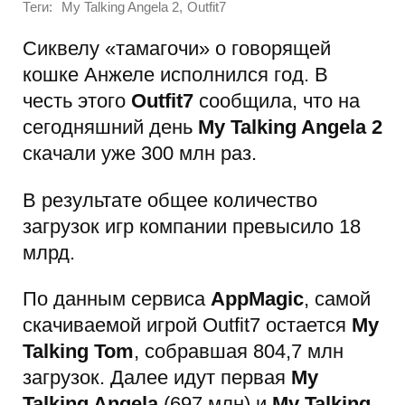
Теги:
,
My Talking Angela 2
Outfit7
Сиквелу «тамагочи» о говорящей
кошке Анжеле исполнился год. В
честь этого
Outfit7
сообщила, что на
сегодняшний день
My Talking Angela 2
скачали уже 300 млн раз.
В результате общее количество
загрузок игр компании превысило 18
млрд.
По данным сервиса
AppMagic
, самой
скачиваемой игрой Outfit7 остается
My
Talking Tom
, собравшая 804,7 млн
загрузок. Далее идут первая
My
Talking Angela
(697 млн) и
My Talking