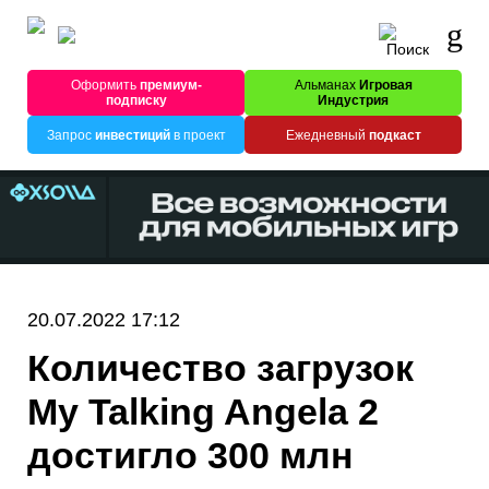
Оформить
премиум-
Альманах
Игровая
подписку
Индустрия
Запрос
инвестиций
в проект
Ежедневный
подкаст
20.07.2022 17:12
Количество загрузок
My Talking Angela 2
достигло 300 млн