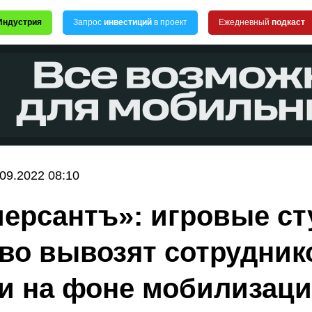
Индустрия
Запрос
инвестиций
в проект
Ежедневный
подкаст
.09.2022 08:10
ерсантъ»: игровые ст
во вывозят сотрудник
и на фоне мобилизац