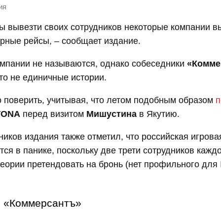
ия
бы вывезти своих сотрудников некоторые компании 
рные рейсы, – сообщает издание.
омпании не называются, однако собеседники
«Комме
это не единичные истории.
о поверить, учитывая, что летом подобным образом
п
TONA
перед визитом
Мишустина
в Якутию.
ников издания также отметил, что российская игрова
тся в панике, поскольку две трети сотрудников кажд
теории претендовать на бронь (нет профильного для 
«Коммерсантъ»