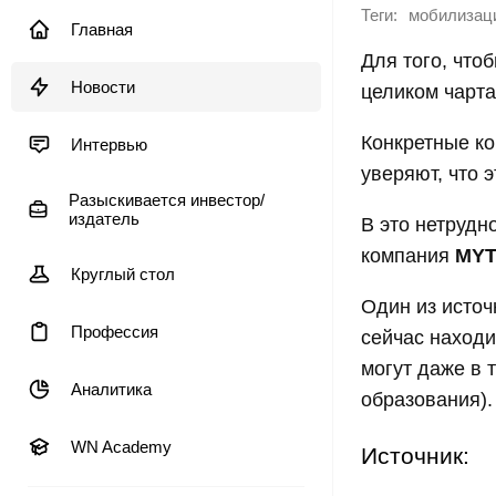
Теги:
мобилизац
Главная
Для того, что
Новости
целиком чарта
Конкретные к
Интервью
уверяют, что 
Разыскивается инвестор/
издатель
В это нетрудн
компания
MY
Круглый стол
Один из источ
Профессия
сейчас находи
могут даже в 
Аналитика
образования).
WN Academy
Источник: