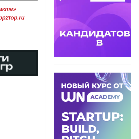
акте»
p2top.ru