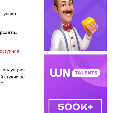
выкупают
рсанта»
оступила
я индустрия
ой студии не
IT