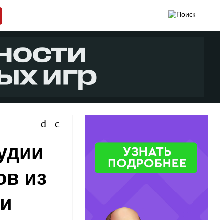
удии
ов из
ии