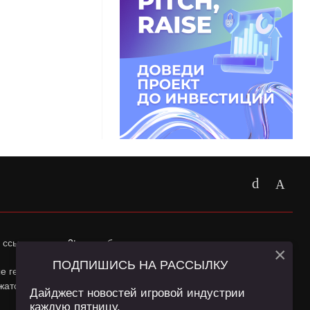
 ссылка на
app2top.ru
обязательна.
×
ПОДПИШИСЬ НА РАССЫЛКУ
ные геолокации Пользователей сайта и сервис «Яндекс
жатся в
Политике конфиденциальности
и
Пользовательском
Дайджест новостей игровой индустрии
каждую пятницу.