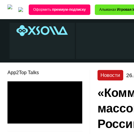
Оформить
премиум-подписку
Альманах
Игровая 
App2Top Talks
26
Новости
«Комм
массо
Росси