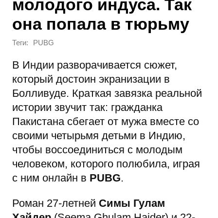
молодого индуса. Так
она попала в тюрьму
Теги:
PUBG
В Индии разворачивается сюжет,
который достоин экранизации в
Болливуде. Краткая завязка реальной
истории звучит так: гражданка
Пакистана сбегает от мужа вместе со
своими четырьмя детьми в Индию,
чтобы воссоединиться с молодым
человеком, которого полюбила, играя
с ним онлайн в
PUBG
.
Роман 27-летней
Симы Гулам
Хайдер
(Seema Ghulam Haider) и 22-