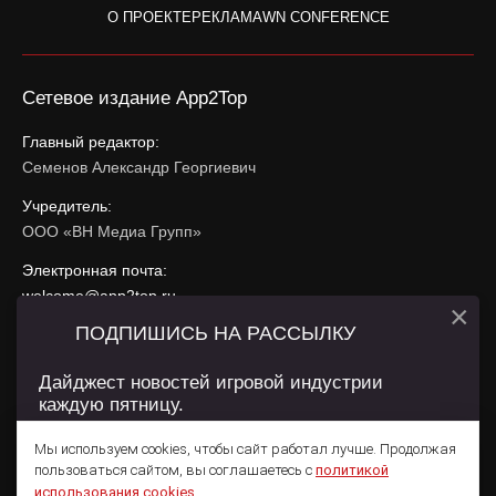
О ПРОЕКТЕ
РЕКЛАМА
WN CONFERENCE
Сетевое издание App2Top
Главный редактор:
Семенов Александр Георгиевич
Учредитель:
ООО «ВН Медиа Групп»
Электронная почта:
welcome@app2top.ru
×
ПОДПИШИСЬ НА РАССЫЛКУ
При использовании материалов активная ссылка на
app2top.ru
обязательна.
Дайджест новостей игровой индустрии
каждую пятницу.
Сайт использует IP адреса, cookie, данные геолокации
Пользователей сайта и сервис «Яндекс Метрика». Условия
Мы используем cookies, чтобы сайт работал лучше. Продолжая
использования содержатся в
Политике конфиденциальности
и
пользоваться сайтом, вы соглашаетесь с
политикой
Пользовательском соглашении
.
Подписаться
использования cookies
.