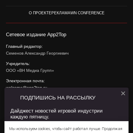
О ПРОЕКТЕ
РЕКЛАМА
WN CONFERENCE
Сетевое издание App2Top
Главный редактор:
Семенов Александр Георгиевич
Учредитель:
ООО «ВН Медиа Групп»
Электронная почта:
welcome@app2top.ru
×
ПОДПИШИСЬ НА РАССЫЛКУ
При использовании материалов активная ссылка на
app2top.ru
обязательна.
Дайджест новостей игровой индустрии
каждую пятницу.
Сайт использует IP адреса, cookie, данные геолокации
Пользователей сайта и сервис «Яндекс Метрика». Условия
Мы используем cookies, чтобы сайт работал лучше. Продолжая
использования содержатся в
Политике конфиденциальности
и