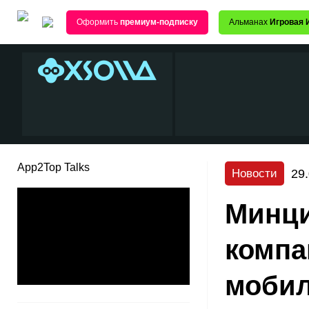
Оформить
премиум-подписку
Альманах
Игровая 
App2Top Talks
29
Новости
Минци
компа
мобил