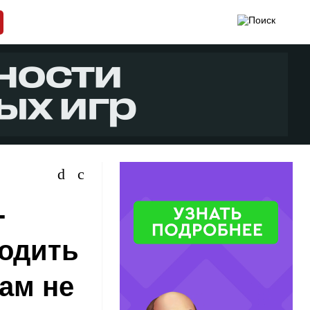
-
одить
ам не