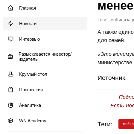
менее
Главная
Теги:
мобилизац
Новости
А также един
Интервью
для семей.
«Это минимум
Разыскивается инвестор/
издатель
министерстве.
Круглый стол
Источник:
Профессия
Подпи
Аналитика
Есть но
WN Academy
Теги:
мобил