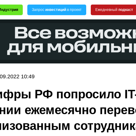
Индустрия
Запрос
инвестиций
в проект
Ежедневный
подкаст
.09.2022 10:49
фры РФ попросило IT
нии ежемесячно перев
изованным сотрудник