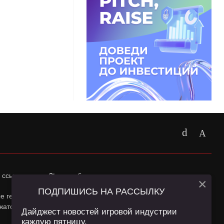
 ссылка на
app2top.ru
обязательна.
×
ПОДПИШИСЬ НА РАССЫЛКУ
ные геолокации Пользователей сайта и сервис «Яндекс
жатся в
Политике конфиденциальности
и
Пользовательском
Дайджест новостей игровой индустрии
каждую пятницу.