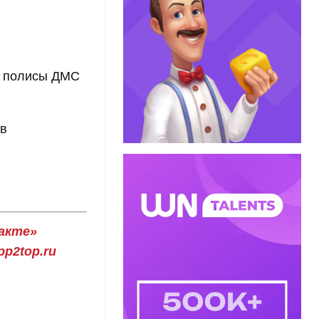
ь полисы ДМС
 в
акте»
p2top.ru