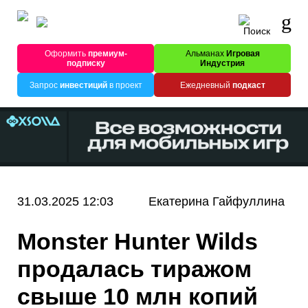
Оформить
премиум-
Альманах
Игровая
подписку
Индустрия
Запрос
инвестиций
в проект
Ежедневный
подкаст
31.03.2025 12:03
Екатерина Гайфуллина
Monster Hunter Wilds
продалась тиражом
свыше 10 млн копий